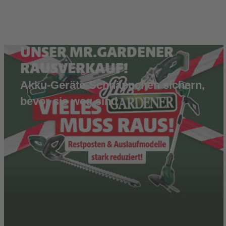
UNSER MR.GARDENER
RAUSVERKAUF!
Akku-Geräte-Schnäppchen sichern,
bevor sie weg sind