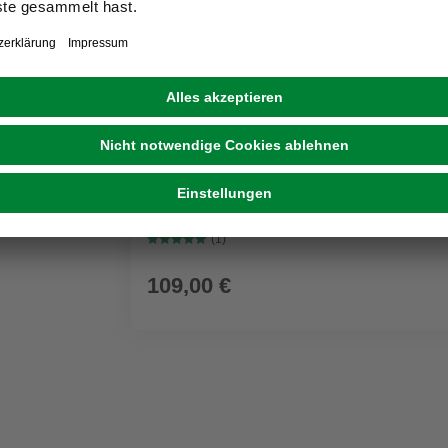
GRATIS ZUGABE
KÄRCHER
Nass-/Trockensauger WD 3 P V-17/4/20 Wo
Kunststoffbehälter
(1)
109,00 €