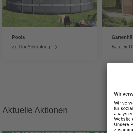
Pools
Gartenhä
Zeit für Abkühlung
Bau Dir D
Aktuelle Aktionen