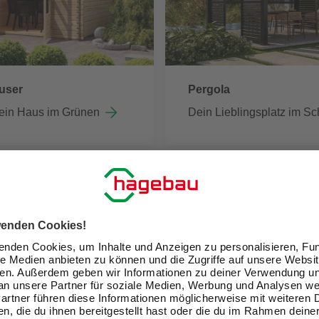
user
Pergola
ein Haus im Grünen
Dein Lieblingsplatz im Sc