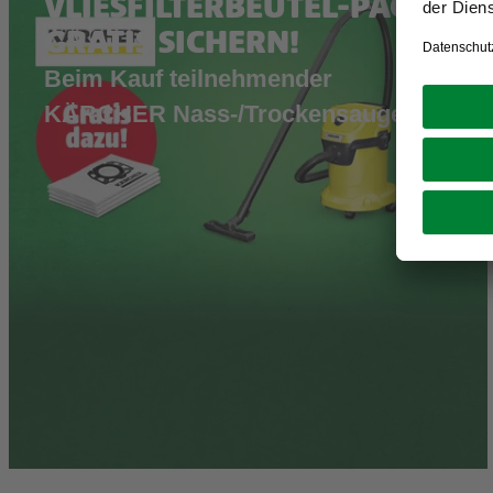
VLIESFILTERBEUTEL-PACK
GRATIS SICHERN!
Beim Kauf teilnehmender
KÄRCHER Nass-/Trockensauger