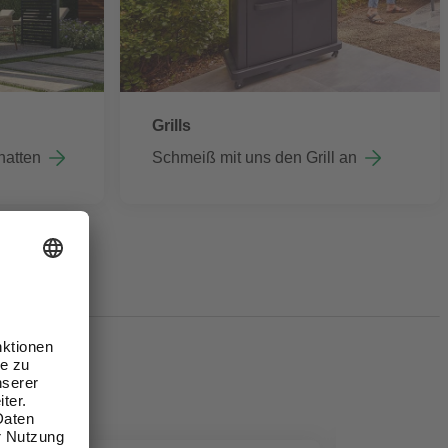
Grills
hatten
Schmeiß mit uns den Grill an