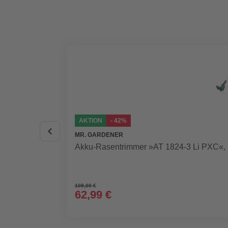
AKTION
- 42%
MR. GARDENER
Akku-Rasentrimmer »AT 1824-3 Li PXC«, i
109,00 €
62,99 €