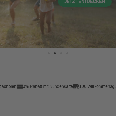
JETZT ENTDECKEN
t abholen
3% Rabatt mit Kundenkarte
10€ Willkommensgu