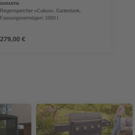
GARANTIA
SEGWA
Regenspeicher »Cubus«, Gartentank,
Mährob
Fassungsvermögen: 1000 l
899,00 €
279,00 €
799,