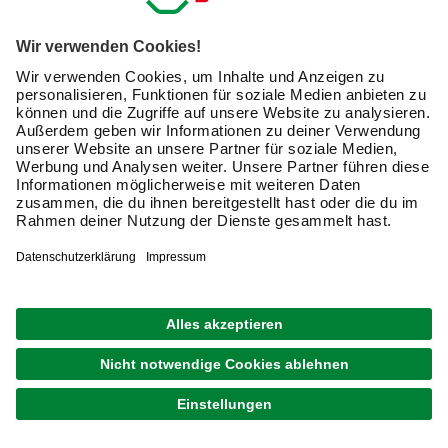
die übliche Variante im Bau- und Handwerksbereich.
Kompliziertere Scharniere mit mehreren Gelenken sind
etwa bei
Getrieben
im Einsatz.
Scharniere bestehen (vereinfacht dargestellt) jeweils aus
einer
Achse
, an der sogenannte
Lappen
eingehängt sind.
Diese Seitenteile werden mit dem
zu bewegenden Objekt
(zum Beispiel der
Tür
) und dem
unbeweglichen
Gegenstück
(etwa dem Türrahmen) verbunden.
Einfache Scharniere sind oft
trennbar
, Tür oder Klappe
lässt sich dann ohne größeren Aufwand herausheben.
Alternativ ist für solche trennbaren Scharniere der Begriff
Bänder
gebräuchlich. Bei den
nicht trennbaren
Scharnieren sitzen die Lappen auf einem
vernieteten
Stift
.