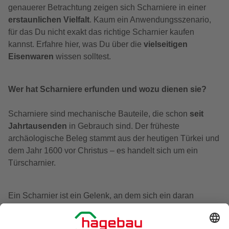
genauerer Betrachtung zeigen sich Scharniere in einer
erstaunlichen Vielfalt
. Kaum ein Anwendungsszenario,
für das Du nicht exakt das richtige Scharnier kaufen
kannst. Erfahre hier, was Du über die
vielseitigen
Eisenwaren
wissen solltest.
Wer hat Scharniere erfunden und wozu dienen sie?
Scharniere sind mechanische Bauteile, die schon
seit
Jahrtausenden
in Gebrauch sind. Der früheste
archäologische Beleg stammt aus der heutigen Türkei und
dem Jahr 1600 vor Christus – es handelt sich um ein
Türscharnier.
Ein Scharnier ist ein Gelenk, an dem sich ein daran
befestigtes Objekt in einer
Kreisbahn herumführen
lässt.
Seine einfache Ausführung als „
Eingelenkscharnier“
ist