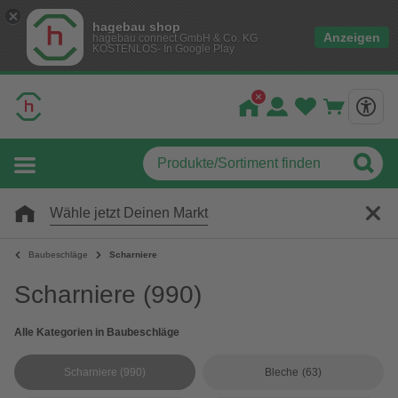
hagebau shop
Anzeigen
hagebau connect GmbH & Co. KG
KOSTENLOS- In Google Play
Wähle jetzt Deinen Markt
Baubeschläge
Scharniere
Scharniere
(990)
Alle Kategorien in Baubeschläge
Scharniere
(990)
Bleche
(63)