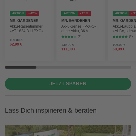
AKTION
- 42%
AKTION
- 20%
AKTION
- 
MR. GARDENER
MR. GARDENER
MR. GARDE
Akku-Rasentrimmer
Akku-Sense »P-X-C«,
Akku-Laubblä
»AT 1824-3 Li PXC«,
ohne Akku, 36 V
»ALB«, schwa
inkl. 2x Akku
max.
(1)
(2)
Blasgeschwind
109,00 €
62,99 €
210 km/h
139,00 €
109,00 €
111,00 €
68,99 €
JETZT SPAREN
Lass Dich inspirieren & beraten