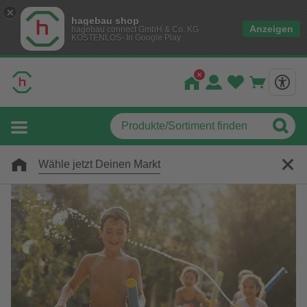
hagebau shop
Anzeigen
hagebau connect GmbH & Co. KG
KOSTENLOS- In Google Play
Wähle jetzt Deinen Markt