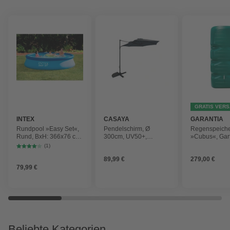
GRATIS VER
INTEX
CASAYA
GARANTIA
Rundpool »Easy Set«,
Pendelschirm, Ø
Regenspeich
Rund, BxH: 366x76 cm,
300cm, UV50+,
»Cubus«, Gar
blau
Alu/Stahl, anthrazit
Fassungsver
(1)
1000 l
89,99 €
279,00 €
79,99 €
Beliebte Kategorien