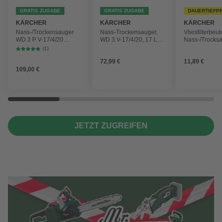
GRATIS ZUGABE
GRATIS ZUGABE
DAUERTIEFP
KÄRCHER
KÄRCHER
KÄRCHER
Nass-/Trockensauger
Nass-Trockensauger,
Vliesfilterbeut
WD 3 P V-17/4/20
WD 3 V-17/4/20, 17 L,
Nass-/Trocks
Workshop mit
1000 W
2 Plus, WD 3,
(1)
Gerätesteckdose, 17-
Battery und 
72,99 €
11,89 €
Liter-Kunststoffbehälter
4 Stück
109,00 €
JETZT ZUGREIFEN