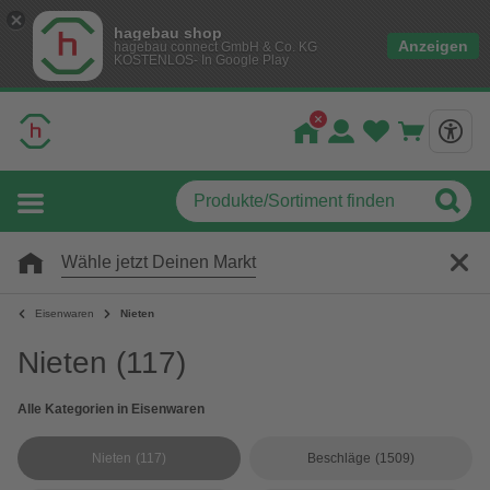
hagebau shop
Anzeigen
hagebau connect GmbH & Co. KG
KOSTENLOS- In Google Play
Wähle jetzt Deinen Markt
Eisenwaren
Nieten
Nieten
(117)
Alle Kategorien in Eisenwaren
Nieten
(117)
Beschläge
(1509)