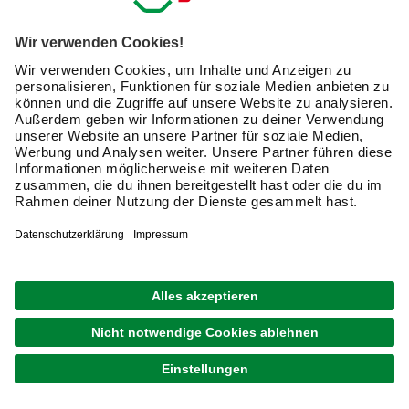
Ich möchte auf mich
zugeschnittene E-Mail-Werbung
(inklusive den Newsletter) von hagebau erhalten. Ich
bin mit der
Nutzung meiner personenbezogenen
Daten durch hagebau
, die E-Mail-Werbung, die
Analyse meines E-Mail-Umgangs sowie die
Zusammenführung und Analyse meiner Kaufdaten,
Coupons und Kartenvorteile umfasst, einverstanden.
Mein Einverständnis kann ich jederzeit widerrufen.
Nach Bestätigung meines Einverständnisses erhalte
ich einen
10 € Willkommensgutschein
*.
Bitte beachte auch unsere
Datenschutzhinweise
.
JETZT ANMELDEN