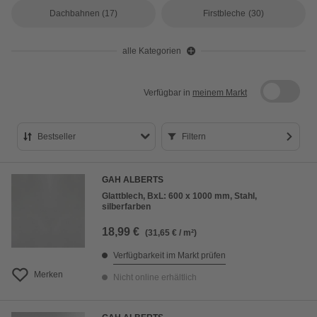
Dachbahnen
(17)
Firstbleche
(30)
alle Kategorien
Verfügbar in
meinem Markt
Bestseller
Filtern
Bestseller
GAH ALBERTS
Preis aufsteigend
Glattblech, BxL: 600 x 1000 mm, Stahl,
silberfarben
Preis absteigend
18,99 €
(31,65 € / m²)
Bewertung
Verfügbarkeit im Markt prüfen
Merken
Nicht online erhältlich