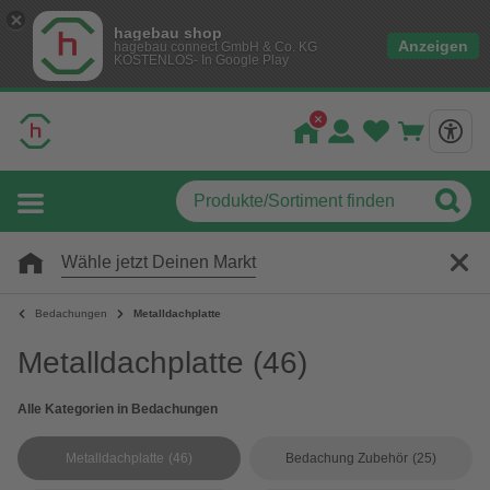
hagebau shop
Anzeigen
hagebau connect GmbH & Co. KG
KOSTENLOS- In Google Play
Wähle jetzt Deinen Markt
Bedachungen
Metalldachplatte
Metalldachplatte
(46)
Alle Kategorien in Bedachungen
Metalldachplatte
(46)
Bedachung Zubehör
(25)