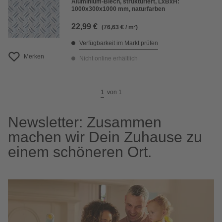
Aluminium-Blech, strukturiert, LxBxH:
1000x300x1000 mm, naturfarben
22,99 €
(76,63 € / m²)
Verfügbarkeit im Markt prüfen
Merken
Nicht online erhältlich
1
von
1
Newsletter: Zusammen
machen wir Dein Zuhause zu
einem schöneren Ort.