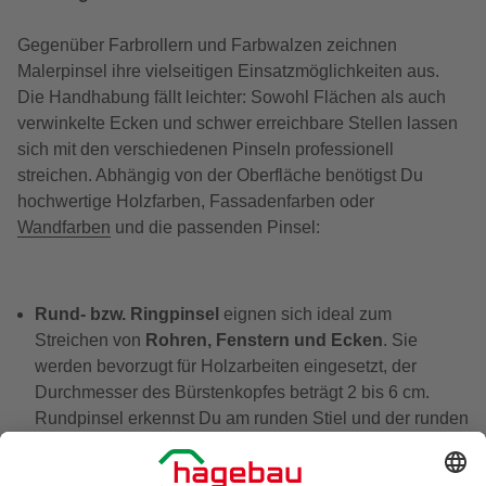
Gegenüber Farbrollern und Farbwalzen zeichnen
Malerpinsel ihre vielseitigen Einsatzmöglichkeiten aus.
Die Handhabung fällt leichter: Sowohl Flächen als auch
verwinkelte Ecken und schwer erreichbare Stellen lassen
sich mit den verschiedenen Pinseln professionell
streichen. Abhängig von der Oberfläche benötigst Du
hochwertige Holzfarben, Fassadenfarben oder
Wandfarben
und die passenden Pinsel:
Rund- bzw. Ringpinsel
eignen sich ideal zum
Streichen von
Rohren, Fenstern und Ecken
. Sie
werden bevorzugt für Holzarbeiten eingesetzt, der
Durchmesser des Bürstenkopfes beträgt 2 bis 6 cm.
Rundpinsel erkennst Du am runden Stiel und der runden
Anordnung der Borsten. Damit der Pinsel die Farbe gut
hält, integrieren hochwertige Rundpinsel in der