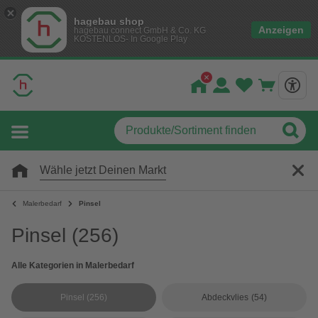
hagebau shop
Anzeigen
hagebau connect GmbH & Co. KG
KOSTENLOS- In Google Play
Wähle jetzt Deinen Markt
Malerbedarf
Pinsel
Pinsel
(256)
Alle Kategorien in Malerbedarf
Pinsel
(256)
Abdeckvlies
(54)