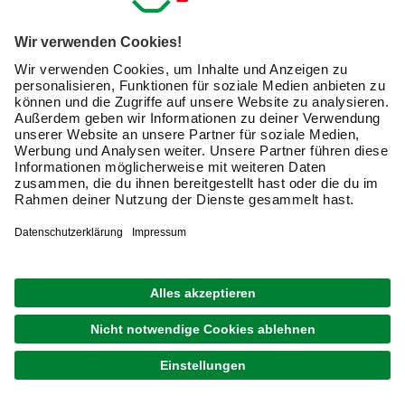
Farbkammer eine Korkscheibe und haben ein Nylon-
Fadenvorband. Tipp: Drehe den Pinselstiel beim
Auftragen der Farbe, auf diese Weise erhältst Du eine
saubere Fläche.
Flachpinsel und Lackierpinsel
sind die richtige Wahl
für große und ebene Flächen
wie Innentüren. Die
Flachpinsel haben einen breiten Stiel und sind in
Größen von 2,5 bis 10 cm Breite erhältlich. Ein weiterer
Unterschied ist die Stärke der Borsten, es gilt: Je höher
die Stärke der Flachpinsel und Lackierpinsel ist, desto
höher ist die Qualität. Hochwertige Flachpinsel nehmen
Farbe gut auf und geben diese ebenso gut wieder ab.
Flächenstreicher
mit einer Breite von rund 7 bis 14 cm
sind die Alternative für Flächen wie Wände und
Fußböden. Für große Flächen eignen sich Farbroller
und Farbwalzen am besten.
Fensterpinsel mit Schrägschnitt
bringen beim
Streichen von Fenstern und Türrahmen die besten