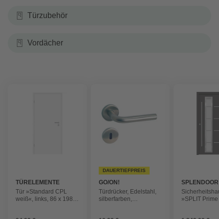
Türzubehör
Vordächer
DAUERTIEFPREIS
TÜRELEMENTE
GO/ON!
SPLENDOOR
BORNE
Tür »Standard CPL
Türdrücker, Edelstahl,
Sicherheitsha
weiß«, links, 86 x 198,5
silberfarben,
»SPLIT Prime
cm
geschwungen
Aluminium, in 