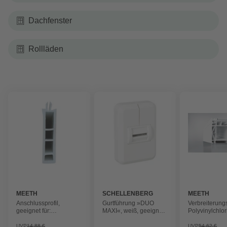
Dachfenster
Rollläden
MEETH
SCHELLENBERG
MEETH
Anschlussprofil,
Gurtführung »DUO
Verbreiterungs
geeignet für:
MAXI«, weiß, geeignet
Polyvinylchlo
Fensterbänke,
für: Rolladen-System:
Polyvinylchlorid (PVC)
MAXI
UVP
14,88 €
UVP
54,62 €