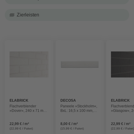
Zierleisten
ELABRICK
DECOSA
ELABRICK
Flachverblender
Paneele »Stockholm«,
Flachverblen
»Dover«, 240 x 71 mm,
BxL: 16,5 x 100 mm,
»Glasgow«, 2
weiß, 1m²
esche weiß
mm, anthrazit
22,99 € / m²
8,00 € / m²
22,99 € / m²
(22,99 € / Paket)
(15,99 € / Paket)
(22,99 € / Paket