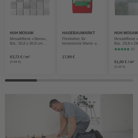
HUH MOSAIK
HAGEBAUMARKT
HUH MOSAI
Mosaikfliese »Stona«,
Flexkleber, für
Mosaikfliese 
BxL: 30,6 x 30,6 cm,
keramische Wand- und
BxL: 29,8 x 29
Wandbelag/Bodenbelag
Bodenfliesen, 20 kg
Wandbelag/B
(1)
63,72 € / m²
17,99 €
61,00 € / m²
(5,99 €)
(5,49 €)