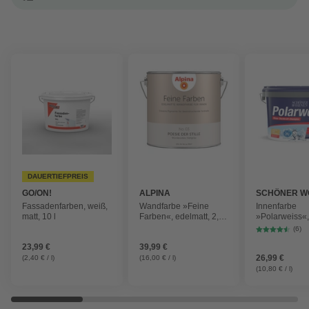
DAUERTIEFPREIS
GO/ON!
ALPINA
SCHÖNER W
FARBE
Fassadenfarben, weiß,
Wandfarbe »Feine
Innenfarbe
matt, 10 l
Farben«, edelmatt, 2,5 l
»Polarweiss«, 
für ca. 20-30m²
weiß, matt
(6)
23,99 €
39,99 €
26,99 €
(2,40 € / l)
(16,00 € / l)
(10,80 € / l)