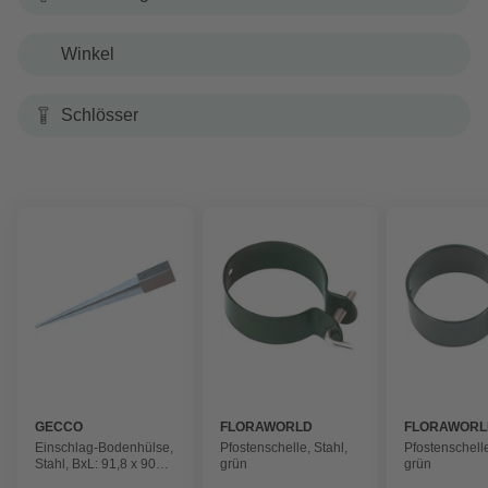
Winkel
Schlösser
GECCO
FLORAWORLD
FLORAWORL
Einschlag-Bodenhülse,
Pfostenschelle, Stahl,
Pfostenschelle
Stahl, BxL: 91,8 x 900
grün
grün
mm