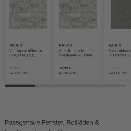
RASCH
RASCH
RASCH
Vliestapete »Fiesta«,
Selbstklebende
Selbstkleben
6x 0,53 m (LxB),
Vliestapete »Clayton«,
Vliestapete »
selbstklebend,
6x 0,53 m (LxB),
6,00x0,53m St
modernes Blattmuster,
selbstklebend, rustikale
39,99 €
39,99 €
39,99 €
blau/grün
Steinoptik, grau
(12,58 € / m²)
(12,58 € / m²)
(12,58 € / m²)
Passgenaue Fenster, Rollläden &