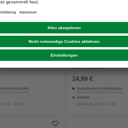
FPREIS
APP-COUPON
GO/ON!
nplattenschraube, ØxL: 4 x
Terrassenschrauben, BxL
tahl
mm, 1 kg Eimer
24,99 €
eit im Markt prüfen
Verfügbarkeit im Markt prüfen
lieferbar
 12.08. - 14.08.
Zustellung 12.08. - 14.08.