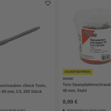
DAUERTIEFPREIS
GO/ON!
Torx-Spanplattenschraube
nschrauben »Deck Tool«,
40 mm, Stahl
x 60 mm, C4, 200 Stück
8,99 €
eit im Markt prüfen
Verfügbarkeit im Markt prüfen