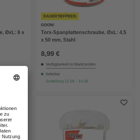
DAUERTIEFPREIS
GO/ON!
, ØxL: 6 x
Torx-Spanplattenschraube, ØxL: 4,5
x 50 mm, Stahl
8,99 €
Verfügbarkeit im Markt prüfen
lieferbar
Zustellung 12.08. - 14.08.