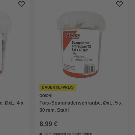
Preis aufsteigend
Preis absteigend
Bewertung
DAUERTIEFPREIS
GO/ON!
, ØxL: 4 x
Torx-Spanplattenschraube, ØxL: 5 x
60 mm, Stahl
8,99 €
Verfügbarkeit im Markt prüfen