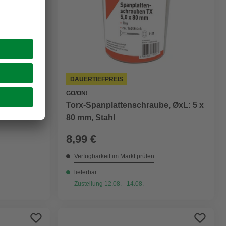
DAUERTIEFPREIS
GO/ON!
Torx-Spanplattenschraube, ØxL: 5 x
: 5 x50
80 mm, Stahl
8,99 €
Verfügbarkeit im Markt prüfen
lieferbar
Zustellung 12.08. - 14.08.