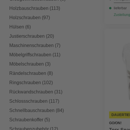
Holzbauschrauben
(113)
lieferbar
Zustellung
Holzschrauben
(97)
Hülsen
(6)
Justierschrauben
(20)
Maschinenschrauben
(7)
Möbelgriffschrauben
(11)
Möbelschrauben
(3)
Rändelschrauben
(8)
Ringschrauben
(102)
Rückwandschrauben
(31)
Schlossschrauben
(117)
Schnellbauschrauben
(84)
DAUERTIE
Schraubenkoffer
(5)
GO/ON!
Schraubenzubehör
(12)
Torx-Spa