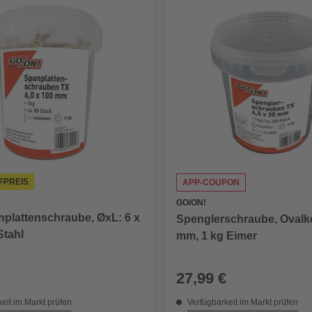
FPREIS
APP-COUPON
GO/ON!
nplattenschraube, ØxL: 6 x
Spenglerschraube, Ovalko
Stahl
mm, 1 kg Eimer
27,99 €
eit im Markt prüfen
Verfügbarkeit im Markt prüfen