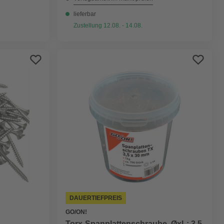
lieferbar
Zustellung 12.08. - 14.08.
DAUERTIEFPREIS
GO/ON!
Torx-Spanplattenschraube, ØxL: 3,5