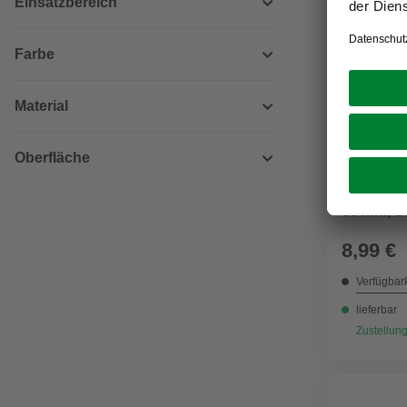
Einsatzbereich
Farbe
Material
DAUERTIE
Oberfläche
GO/ON!
Torx-Spa
50 mm, S
8,99 €
Verfügbark
lieferbar
Zustellung