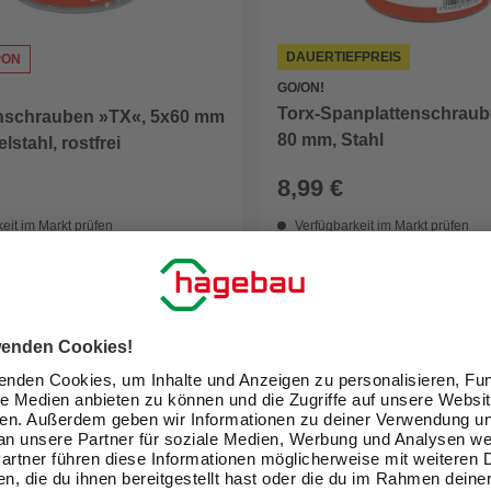
DAUERTIEFPREIS
PON
GO/ON!
Torx-Spanplattenschraube
nschrauben »TX«, 5x60 mm
80 mm, Stahl
lstahl, rostfrei
8,99 €
eit im Markt prüfen
Verfügbarkeit im Markt prüfen
lieferbar
 12.08. - 14.08.
Zustellung 12.08. - 14.08.