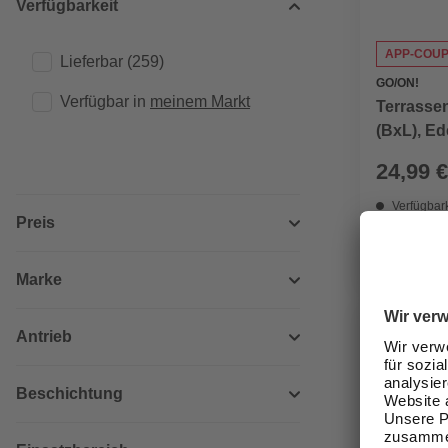
Verfügbarkeit
APP-COU
Lieferbar
(259)
GO/ON!
Verfügbar in 
meinem Markt
Terrasse
(BxL), Ede
24,99 €
Verfügbark
Preis
lieferbar
Zustellung
Marke
Antrieb
Beschichtung