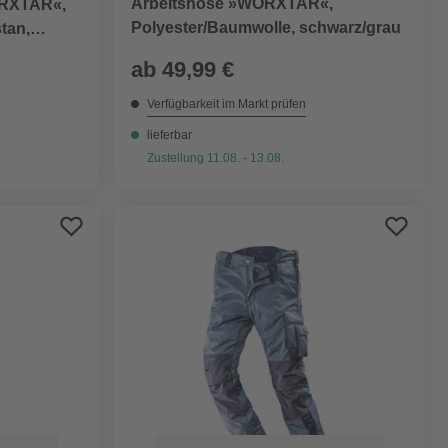
Arbeitshose »WORXTAR«,
ORXTAR«,
Polyester/Baumwolle, schwarz/grau
tan,
ab
49,99 €
Verfügbarkeit im Markt prüfen
lieferbar
Zustellung 11.08. - 13.08.