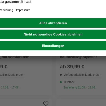
Weitere Ausführungen
Weitere Ausführunge
KWEAR
KÜBLER
ose »CHAMP«, olive,
Arbeitshose »ACTIVIQ«,
, mit verstärktem
baumwolle|polyester
ich
99 €
ab
39,99 €
eit im Markt prüfen
Verfügbarkeit im Markt prüfen
lieferbar
 14.08. - 17.08.
Zustellung 11.08. - 13.08.