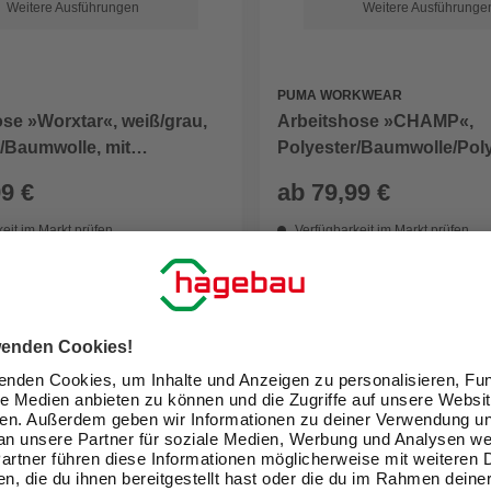
Weitere Ausführungen
Weitere Ausführunge
PUMA WORKWEAR
se »Worxtar«, weiß/grau,
Arbeitshose »CHAMP«,
/Baumwolle, mit
Polyester/Baumwolle/Pol
mtem, verstärktem
an, carbongrau
99 €
ab
79,99 €
ich
eit im Markt prüfen
Verfügbarkeit im Markt prüfen
lieferbar
 11.08. - 13.08.
Zustellung 17.08. - 19.08.