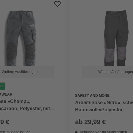
Weitere Ausführungen
Weitere Ausführunge
AP
KWEAR
SAFETY AND MORE
ose »Champ«,
Arbeitshose »Nitro«, sch
/carbon, Polyester, mit
Baumwolle/Polyester
mtem, verstärktem
99 €
ab
29,99 €
ich
eit im Markt prüfen
Verfügbarkeit im Markt prüfen