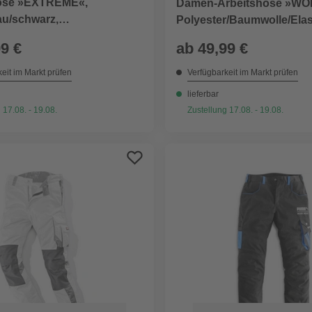
ose »EXTREME«,
Damen-Arbeitshose »W
au/schwarz,
Polyester/Baumwolle/Elas
/Baumwolle, Gr. M
taubenblau/marine
99 €
ab
49,99 €
eit im Markt prüfen
Verfügbarkeit im Markt prüfen
lieferbar
 17.08. - 19.08.
Zustellung 17.08. - 19.08.