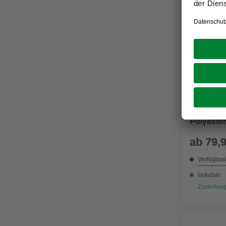
PUMA WOR
Arbeitsh
Polyester
Kniebere
ab
79,
Verfügbark
lieferbar
Zustellung