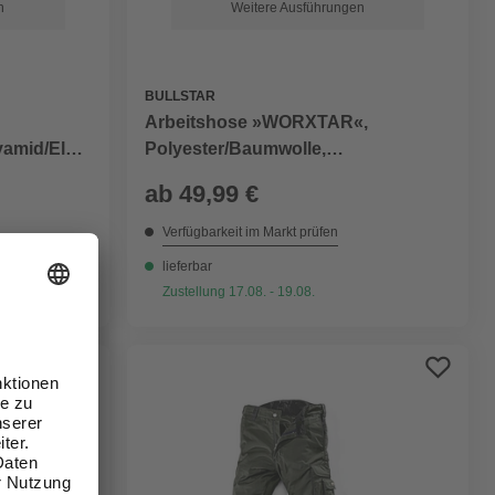
Weitere Ausführungen
n
BULLSTAR
Arbeitshose »WORXTAR«,
Polyester/Baumwolle,
yamid/Elast
taubenblau/marine
ab
49,99 €
Verfügbarkeit im Markt prüfen
lieferbar
Zustellung 17.08. - 19.08.