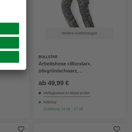
Weitere Ausführungen
n
BULLSTAR
Arbeitshose »Worxtar«,
olivgrün/schwarz,
Polyester/Baumwolle, mit
ab
49,99 €
verstärktem Kniebereich
Verfügbarkeit im Markt prüfen
lieferbar
Zustellung 14.08. - 17.08.