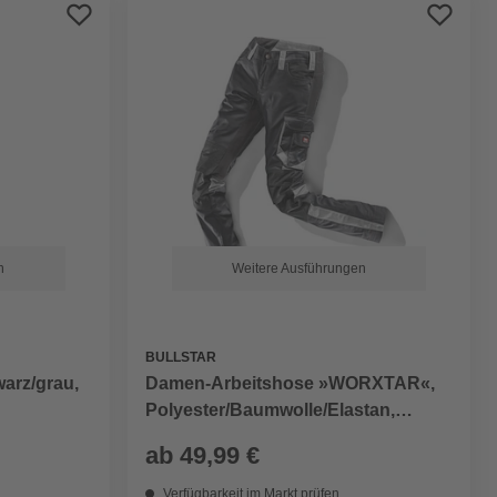
Preis aufsteigend
Preis absteigend
Bewertung
n
Weitere Ausführungen
BULLSTAR
warz/grau,
Damen-Arbeitshose »WORXTAR«,
Polyester/Baumwolle/Elastan,
schwarz/grau
ab
49,99 €
Verfügbarkeit im Markt prüfen