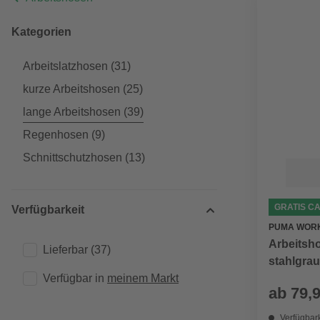
Kategorien
Arbeitslatzhosen
(31)
kurze Arbeitshosen
(25)
lange Arbeitshosen
(39)
Regenhosen
(9)
Schnittschutzhosen
(13)
GRATIS C
Verfügbarkeit
PUMA WOR
Arbeitsh
Lieferbar
(37)
stahlgrau
Verfügbar in 
meinem Markt
vorgefor
ab
79,
Kniebere
Verfügbark