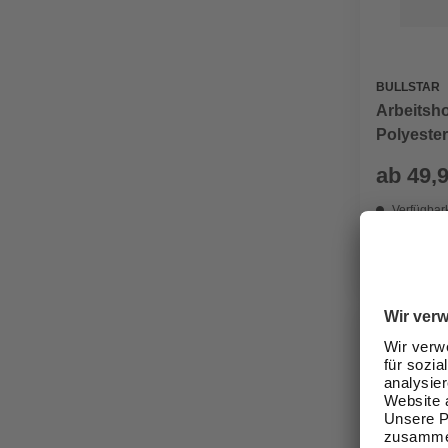
BULLSTAR
Arbeitsho
Polyester
vorgefor
ab
49,
Kniebere
Verfügbark
lieferbar
Zustellung