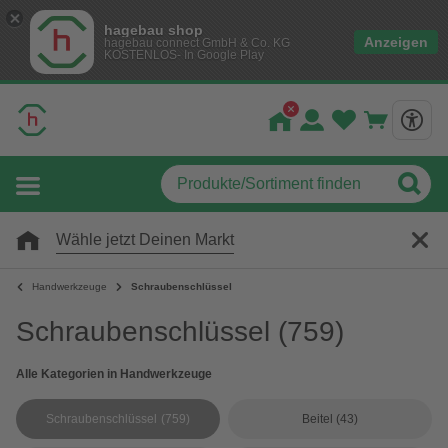
hagebau shop
Anzeigen
hagebau connect GmbH & Co. KG
KOSTENLOS- In Google Play
Wähle jetzt Deinen Markt
Handwerkzeuge
Schraubenschlüssel
Schraubenschlüssel
(759)
Alle Kategorien in Handwerkzeuge
Schraubenschlüssel
(759)
Beitel
(43)