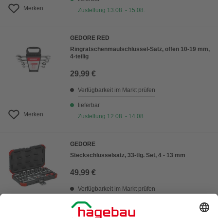
Merken
Zustellung 13.08. - 15.08.
GEDORE RED
Ringratschenmaulschlüssel-Satz, offen 10-19 mm,
4-teilig
29,99 €
Verfügbarkeit im Markt prüfen
lieferbar
Merken
Zustellung 12.08. - 14.08.
GEDORE
Steckschlüsselsatz, 33-tlg. Set, 4 - 13 mm
49,99 €
Verfügbarkeit im Markt prüfen
lieferbar
Merken
Zustellung 13.08. - 15.08.