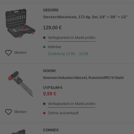
GEDORE
Steckschlüsselsatz, 172-tlg. Set, 1/4" + 3/8" + 1/2"
129,00 €
Verfügbarkeit im Markt prüfen
lieferbar
Merken
Zustellung 13.08. - 15.08.
GO/ON!
Innensechskantschlüssel, Kunststoff/CrV-Stahl
UVP
11,99 €
9,99 €
Verfügbarkeit im Markt prüfen
Merken
Online ausverkauft
CONNEX