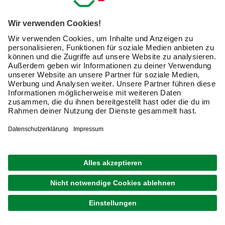
1
von
13
Schraubenschlüssel und Steckschlüssel
für Profis und Hobbyhandwerker
Mit einem Schraubenschlüssel löst Du Muttern und
Schrauben oder ziehst diese an. Gekennzeichnet werden
die Schlüssel durch die Schlüsselweite. Diese gibt an, für
welche Schrauben mit welchem Profildurchmesser die
Handwerkzeuge geeignet sind.
Je nach Art der Schraubtechnik lassen sich verschiedene
Arten von Schlüsseln unterscheiden. Weit verbreitet sind
Stiftschlüssel. Diese ermöglichen ein präzises Arbeiten