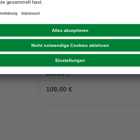
GRATIS ZUGABE
KÄRCHER
Nass-/Trockensauger WD 3 P V-17/4/20 Wo
Kunststoffbehälter
(1)
109,00 €