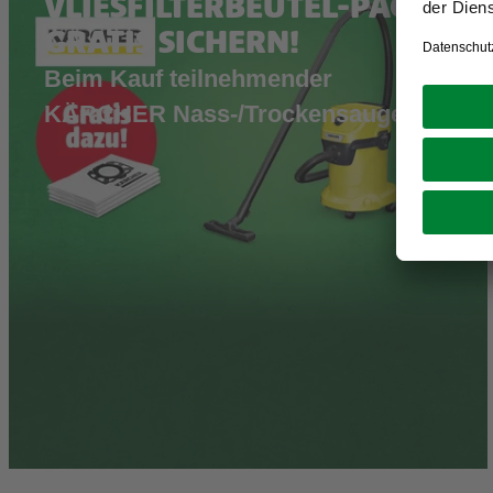
VLIESFILTERBEUTEL-PACK
GRATIS SICHERN!
Beim Kauf teilnehmender
KÄRCHER Nass-/Trockensauger