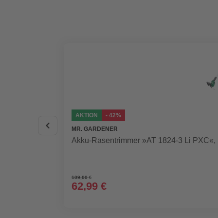
AKTION
- 42%
MR. GARDENER
Akku-Rasentrimmer »AT 1824-3 Li PXC«, i
109,00 €
62,99 €