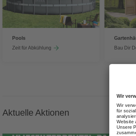
Pools
Gartenhä
Zeit für Abkühlung
Bau Dir D
Aktuelle Aktionen