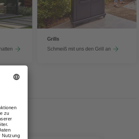
Grills
hatten
Schmeiß mit uns den Grill an