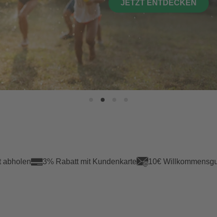
JETZT ENTDECKEN
t abholen
3% Rabatt mit Kundenkarte
10€ Willkommensgu