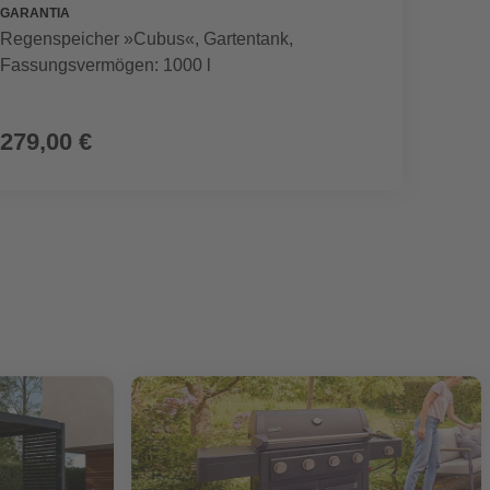
GARANTIA
SEGWA
Regenspeicher »Cubus«, Gartentank,
Mährob
Fassungsvermögen: 1000 l
899,00 €
279,00 €
799,