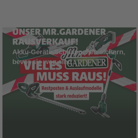
UNSER MR.GARDENER
RAUSVERKAUF!
Akku-Geräte-Schnäppchen sichern,
bevor sie weg sind