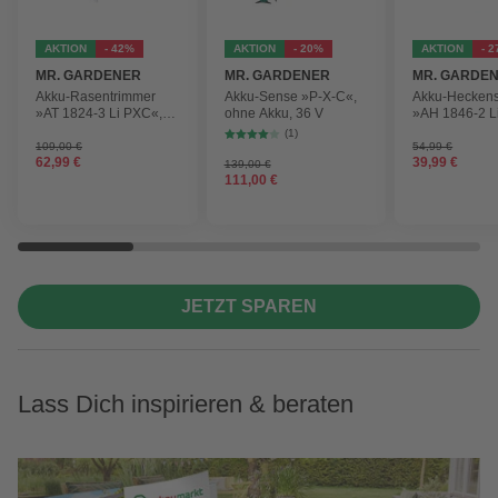
AKTION
- 42%
AKTION
- 20%
AKTION
- 
MR. GARDENER
MR. GARDENER
MR. GARDE
Akku-Rasentrimmer
Akku-Sense »P-X-C«,
Akku-Hecken
»AT 1824-3 Li PXC«,
ohne Akku, 36 V
»AH 1846-2 L
inkl. 2x Akku
ohne Akku
(1)
109,00 €
54,99 €
62,99 €
39,99 €
139,00 €
111,00 €
JETZT SPAREN
Lass Dich inspirieren & beraten