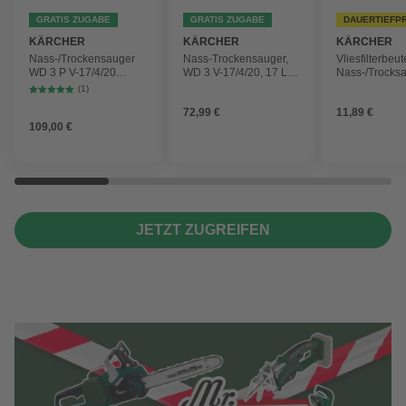
GRATIS ZUGABE
GRATIS ZUGABE
DAUERTIEFP
KÄRCHER
KÄRCHER
KÄRCHER
Nass-/Trockensauger
Nass-Trockensauger,
Vliesfilterbeut
WD 3 P V-17/4/20
WD 3 V-17/4/20, 17 L,
Nass-/Trocks
Workshop mit
1000 W
2 Plus, WD 3,
(1)
Gerätesteckdose, 17-
Battery und 
72,99 €
11,89 €
Liter-Kunststoffbehälter
4 Stück
109,00 €
JETZT ZUGREIFEN