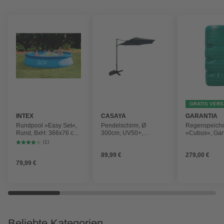
GRATIS VER
INTEX
CASAYA
GARANTIA
Rundpool »Easy Set«,
Pendelschirm, Ø
Regenspeich
Rund, BxH: 366x76 cm,
300cm, UV50+,
»Cubus«, Gar
blau
Alu/Stahl, anthrazit
Fassungsver
(1)
1000 l
89,99 €
279,00 €
79,99 €
Beliebte Kategorien