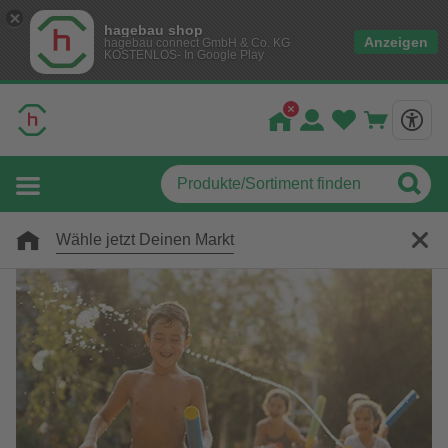
hagebau shop
Anzeigen
hagebau connect GmbH & Co. KG
KOSTENLOS- In Google Play
Wähle jetzt Deinen Markt