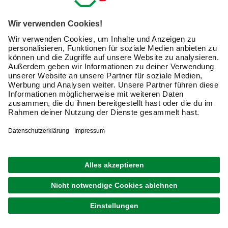
Nach Bestätigung meines Einverständnisses erhalte
ich einen
10 € Willkommensgutschein
*.
Bitte beachte auch unsere
Datenschutzhinweise
.
JETZT ANMELDEN
Unsere Zahlungsarten
Kontakt