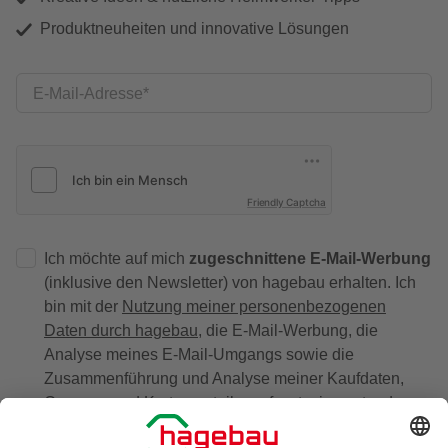
Produktneuheiten und innovative Lösungen
E-Mail-Adresse
Friendly Captcha
Ich möchte auf mich
zugeschnittene E-Mail-Werbung
(inklusive den Newsletter) von hagebau erhalten. Ich
bin mit der
Nutzung meiner personenbezogenen
Daten durch hagebau
, die E-Mail-Werbung, die
Analyse meines E-Mail-Umgangs sowie die
Zusammenführung und Analyse meiner Kaufdaten,
Coupons und Kartenvorteile umfasst, einverstanden.
Mein Einverständnis kann ich jederzeit widerrufen.