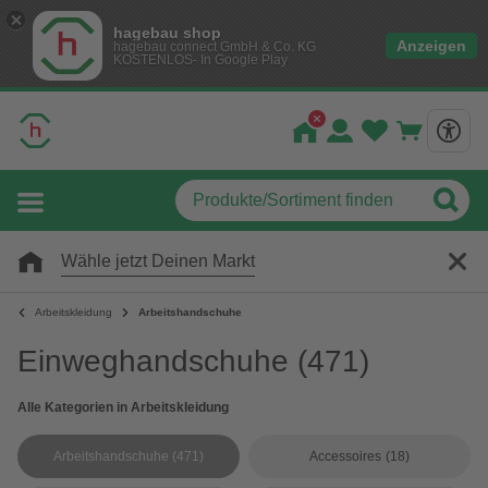
hagebau shop
Anzeigen
hagebau connect GmbH & Co. KG
KOSTENLOS- In Google Play
Wähle jetzt Deinen Markt
Arbeitskleidung
Arbeitshandschuhe
Einweghandschuhe
(471)
Alle Kategorien in Arbeitskleidung
Arbeitshandschuhe
(471)
Accessoires
(18)