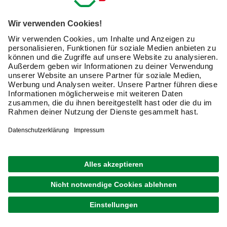
Passende Griffe und
Scharniere finden
sich außerdem für
besondere
Ansprüche wie
Drehkippbeschläge
schwere Fenster
Fenster in
Schrägen
runde oder
Bogenfenster
Wenn Oberlichter
und
Dachfenster