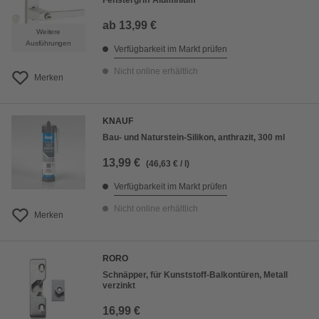
Fenstergriff Aluminium
ab
13,99 €
Weitere
Ausführungen
Verfügbarkeit im Markt prüfen
Nicht online erhältlich
Merken
KNAUF
Bau- und Naturstein-Silikon, anthrazit, 300 ml
13,99 €
(46,63 € / l)
Verfügbarkeit im Markt prüfen
Nicht online erhältlich
Merken
RORO
Schnäpper, für Kunststoff-Balkontüren, Metall
verzinkt
16,99 €