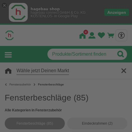
hagebau shop
Anzeigen
hagebau connect GmbH & Co. KG
KOSTENLOS- In Google Play
Wähle jetzt Deinen Markt
Fensterzubehör
Fensterbeschläge
Fensterbeschläge
(85)
Alle Kategorien in Fensterzubehör
Fensterbeschläge
(85)
Eindeckrahmen
(2)