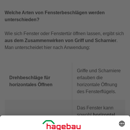
Welche Arten von Fensterbeschlägen werden
unterschieden?
Wie sich Fenster oder Fenstertür öffnen lassen, ergibt sich
aus dem Zusammenwirken von Griff und Scharnier
.
Man unterscheidet hier nach Anwendung:
Griffe und Scharniere
Drehbeschläge für
erlauben die
horizontales Öffnen
horizontale Öffnung
des Fensterflügels.
Das Fenster kann
sowohl
horizontal
geöffnet
als auch
gekippt
werden.