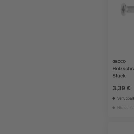
GECCO
Holzschra
Stück
3,39 €
Verfügbark
Nicht onli