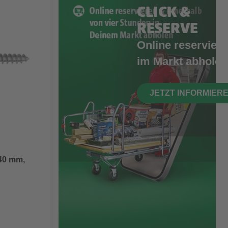
CLICK &
RESERVE
Online reserviere
im Markt abholen
JETZT INFORMIER
 40 mm,