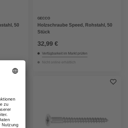
GECCO
stahl, 50
Holzschraube Speed, Rohstahl, 50
Stück
32,99 €
Verfügbarkeit im Markt prüfen
Nicht online erhältlich