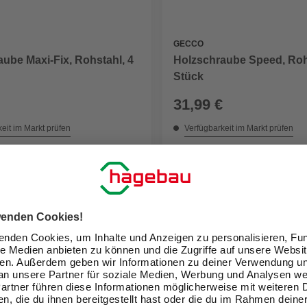
GECCO
ube Maxi-Fix, Rohstahl, 4
Holzschraube Speed, Roh
Stück
31,99 €
eit im Markt prüfen
Verfügbarkeit im Markt prüfen
ne erhältlich
Nicht online erhältlich