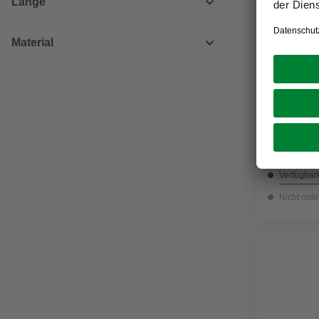
Länge
Material
GECCO
Holzschra
2,69 €
Verfügbark
Nicht onli