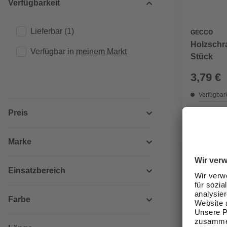
Verfügbarkeit
Lieferbar
(1)
GECCO
Holzschra
Verfügbar in 
meinem Markt
Stück
3,79 €
Verfügbark
Nicht onli
Preis
Marke
Einsatzbereich
Farbe