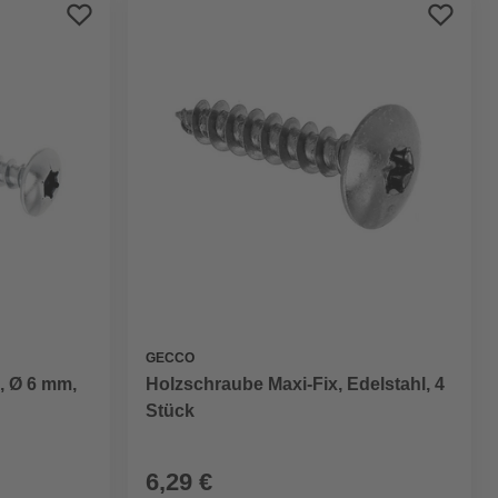
Preis aufsteigend
Preis absteigend
Bewertung
GECCO
, Ø 6 mm,
Holzschraube Maxi-Fix, Edelstahl, 4
Stück
6,29 €