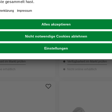
GECCO
ube, 4 mm, Stahl, 20 Stück
Holzschraube, 5 mm, Stah
2,99 €
eit im Markt prüfen
Verfügbarkeit im Markt prüfen
ne erhältlich
Nicht online erhältlich