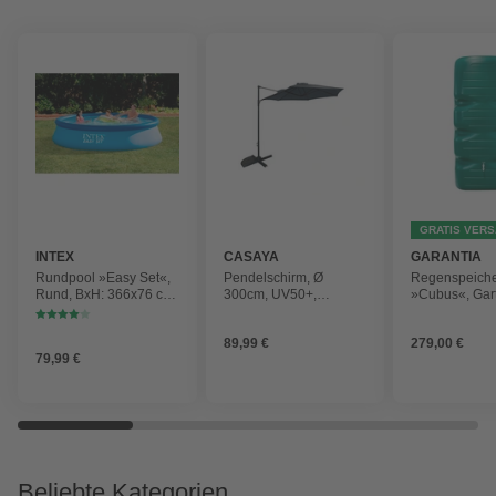
GRATIS VER
INTEX
CASAYA
GARANTIA
Rundpool »Easy Set«,
Pendelschirm, Ø
Regenspeich
Rund, BxH: 366x76 cm,
300cm, UV50+,
»Cubus«, Gar
blau
Alu/Stahl, anthrazit
Fassungsver
1000 l
89,99 €
279,00 €
79,99 €
Beliebte Kategorien