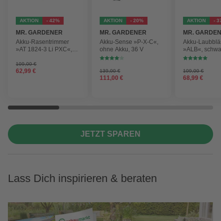
AKTION
- 42%
AKTION
- 20%
AKTION
- 
MR. GARDENER
MR. GARDENER
MR. GARDE
Akku-Rasentrimmer
Akku-Sense »P-X-C«,
Akku-Laubblä
»AT 1824-3 Li PXC«,
ohne Akku, 36 V
»ALB«, schwa
inkl. 2x Akku
max.
Blasgeschwind
109,00 €
62,99 €
139,00 €
210 km/h
109,00 €
111,00 €
68,99 €
JETZT SPAREN
Lass Dich inspirieren & beraten