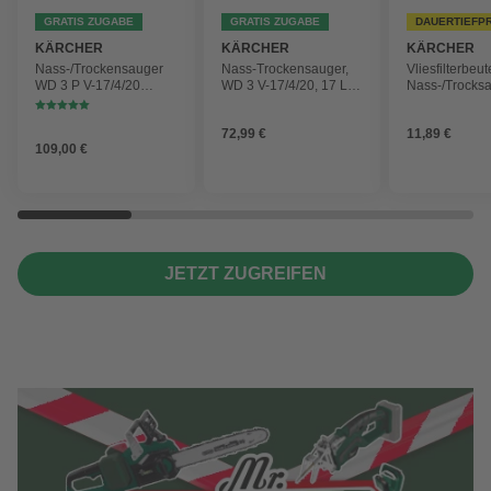
GRATIS ZUGABE
GRATIS ZUGABE
DAUERTIEFP
KÄRCHER
KÄRCHER
KÄRCHER
Nass-/Trockensauger
Nass-Trockensauger,
Vliesfilterbeut
WD 3 P V-17/4/20
WD 3 V-17/4/20, 17 L,
Nass-/Trocks
Workshop mit
1000 W
2 Plus, WD 3,
Gerätesteckdose, 17-
Battery und 
72,99 €
11,89 €
Liter-Kunststoffbehälter
4 Stück
109,00 €
JETZT ZUGREIFEN