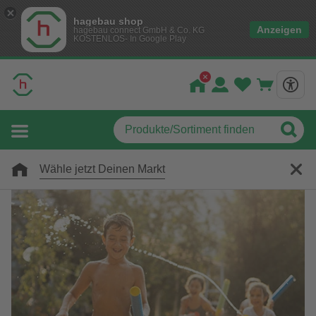
hagebau shop
Anzeigen
hagebau connect GmbH & Co. KG
KOSTENLOS- In Google Play
Wähle jetzt Deinen Markt