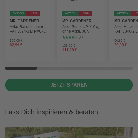
AKTION
- 42%
AKTION
- 20%
AKTION
- 
MR. GARDENER
MR. GARDENER
MR. GARDE
Akku-Rasentrimmer
Akku-Sense »P-X-C«,
Akku-Hecken
»AT 1824-3 Li PXC«,
ohne Akku, 36 V
»AH 1846-2 L
inkl. 2x Akku
ohne Akku
(1)
109,00 €
54,99 €
62,99 €
39,99 €
139,00 €
111,00 €
JETZT SPAREN
Lass Dich inspirieren & beraten