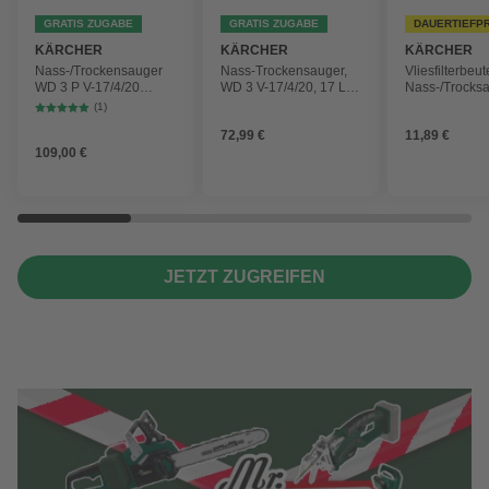
GRATIS ZUGABE
GRATIS ZUGABE
DAUERTIEFP
KÄRCHER
KÄRCHER
KÄRCHER
Nass-/Trockensauger
Nass-Trockensauger,
Vliesfilterbeut
WD 3 P V-17/4/20
WD 3 V-17/4/20, 17 L,
Nass-/Trocks
Workshop mit
1000 W
2 Plus, WD 3,
(1)
Gerätesteckdose, 17-
Battery und 
72,99 €
11,89 €
Liter-Kunststoffbehälter
4 Stück
109,00 €
JETZT ZUGREIFEN