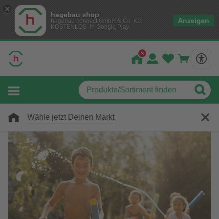
hagebau shop
Anzeigen
hagebau connect GmbH & Co. KG
KOSTENLOS- In Google Play
Wähle jetzt Deinen Markt