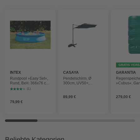
GRATIS VER
INTEX
CASAYA
GARANTIA
Rundpool »Easy Set«,
Pendelschirm, Ø
Regenspeich
Rund, BxH: 366x76 cm,
300cm, UV50+,
»Cubus«, Gar
blau
Alu/Stahl, anthrazit
Fassungsver
(1)
1000 l
89,99 €
279,00 €
79,99 €
Beliebte Kategorien