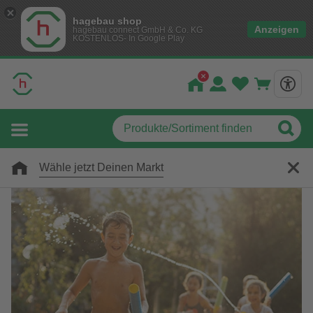
hagebau shop
Anzeigen
hagebau connect GmbH & Co. KG
KOSTENLOS- In Google Play
Wähle jetzt Deinen Markt