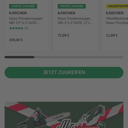
GRATIS ZUGABE
GRATIS ZUGABE
DAUERTIEFP
KÄRCHER
KÄRCHER
KÄRCHER
Nass-/Trockensauger
Nass-Trockensauger,
Vliesfilterbeut
WD 3 P V-17/4/20
WD 3 V-17/4/20, 17 L,
Nass-/Trocks
Workshop mit
1000 W
2 Plus, WD 3,
(1)
Gerätesteckdose, 17-
Battery und 
72,99 €
11,89 €
Liter-Kunststoffbehälter
4 Stück
109,00 €
JETZT ZUGREIFEN