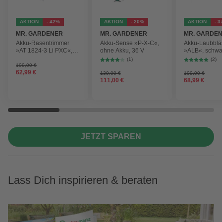
AKTION
- 42%
AKTION
- 20%
AKTION
- 
MR. GARDENER
MR. GARDENER
MR. GARDE
Akku-Rasentrimmer
Akku-Sense »P-X-C«,
Akku-Laubblä
»AT 1824-3 Li PXC«,
ohne Akku, 36 V
»ALB«, schwa
inkl. 2x Akku
max.
(1)
(2)
Blasgeschwind
109,00 €
62,99 €
210 km/h
139,00 €
109,00 €
111,00 €
68,99 €
JETZT SPAREN
Lass Dich inspirieren & beraten