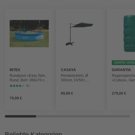
GRATIS VER
INTEX
CASAYA
GARANTIA
Rundpool »Easy Set«,
Pendelschirm, Ø
Regenspeich
Rund, BxH: 366x76 cm,
300cm, UV50+,
»Cubus«, Gar
blau
Alu/Stahl, anthrazit
Fassungsver
(1)
1000 l
89,99 €
279,00 €
79,99 €
Beliebte Kategorien