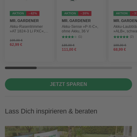
AKTION
- 42%
AKTION
- 20%
AKTION
- 
MR. GARDENER
MR. GARDENER
MR. GARDE
Akku-Rasentrimmer
Akku-Sense »P-X-C«,
Akku-Laubblä
»AT 1824-3 Li PXC«,
ohne Akku, 36 V
»ALB«, schwa
inkl. 2x Akku
max.
(1)
(2)
Blasgeschwind
109,00 €
62,99 €
210 km/h
139,00 €
109,00 €
111,00 €
68,99 €
JETZT SPAREN
Lass Dich inspirieren & beraten