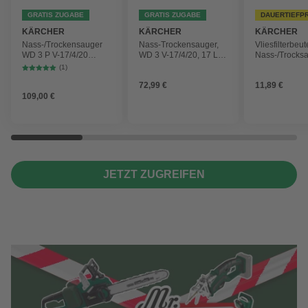
GRATIS ZUGABE
GRATIS ZUGABE
DAUERTIEFP
KÄRCHER
KÄRCHER
KÄRCHER
Nass-/Trockensauger
Nass-Trockensauger,
Vliesfilterbeut
WD 3 P V-17/4/20
WD 3 V-17/4/20, 17 L,
Nass-/Trocks
Workshop mit
1000 W
2 Plus, WD 3,
(1)
Gerätesteckdose, 17-
Battery und 
72,99 €
11,89 €
Liter-Kunststoffbehälter
4 Stück
109,00 €
JETZT ZUGREIFEN