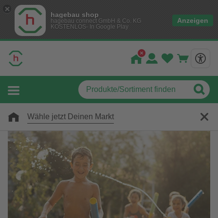
hagebau shop
Anzeigen
hagebau connect GmbH & Co. KG
KOSTENLOS- In Google Play
Wähle jetzt Deinen Markt