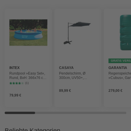
GRATIS VER
INTEX
CASAYA
GARANTIA
Rundpool »Easy Set«,
Pendelschirm, Ø
Regenspeich
Rund, BxH: 366x76 cm,
300cm, UV50+,
»Cubus«, Gar
blau
Alu/Stahl, anthrazit
Fassungsver
(1)
1000 l
89,99 €
279,00 €
79,99 €
Beliebte Kategorien