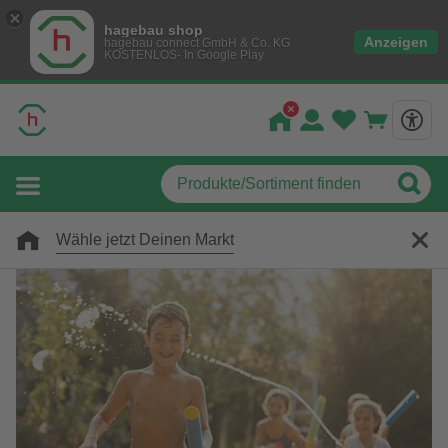
hagebau shop
Anzeigen
hagebau connect GmbH & Co. KG
KOSTENLOS- In Google Play
Wähle jetzt Deinen Markt