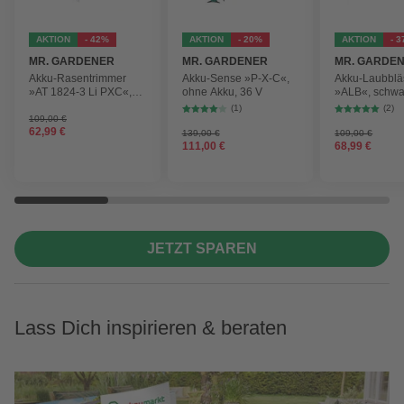
AKTION
- 42%
AKTION
- 20%
AKTION
- 
MR. GARDENER
MR. GARDENER
MR. GARDE
Akku-Rasentrimmer
Akku-Sense »P-X-C«,
Akku-Laubblä
»AT 1824-3 Li PXC«,
ohne Akku, 36 V
»ALB«, schwa
inkl. 2x Akku
max.
(1)
(2)
Blasgeschwind
109,00 €
62,99 €
210 km/h
139,00 €
109,00 €
111,00 €
68,99 €
JETZT SPAREN
Lass Dich inspirieren & beraten