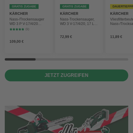
GRATIS ZUGABE
GRATIS ZUGABE
DAUERTIEFP
KÄRCHER
KÄRCHER
KÄRCHER
Nass-/Trockensauger
Nass-Trockensauger,
Vliesfilterbeut
WD 3 P V-17/4/20
WD 3 V-17/4/20, 17 L,
Nass-/Trocks
Workshop mit
1000 W
2 Plus, WD 3,
(1)
Gerätesteckdose, 17-
Battery und 
72,99 €
11,89 €
Liter-Kunststoffbehälter
4 Stück
109,00 €
JETZT ZUGREIFEN