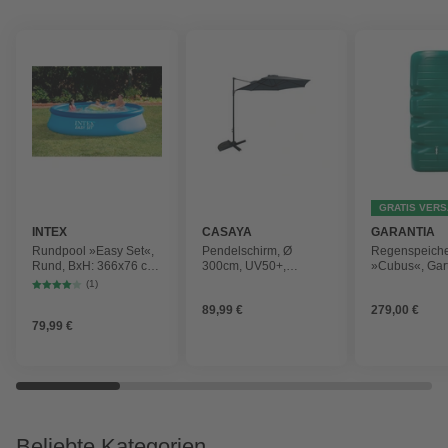
GRATIS VER
INTEX
CASAYA
GARANTIA
Rundpool »Easy Set«,
Pendelschirm, Ø
Regenspeich
Rund, BxH: 366x76 cm,
300cm, UV50+,
»Cubus«, Gar
blau
Alu/Stahl, anthrazit
Fassungsver
(1)
1000 l
89,99 €
279,00 €
79,99 €
Beliebte Kategorien