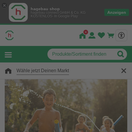
hagebau shop
Anzeigen
hagebau connect GmbH & Co. KG
KOSTENLOS- In Google Play
Wähle jetzt Deinen Markt