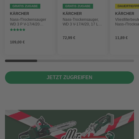
GRATIS ZUGABE
GRATIS ZUGABE
DAUERTIEFP
KÄRCHER
KÄRCHER
KÄRCHER
Nass-/Trockensauger
Nass-Trockensauger,
Vliesfilterbeut
WD 3 P V-17/4/20
WD 3 V-17/4/20, 17 L,
Nass-/Trocks
Workshop mit
1000 W
2 Plus, WD 3,
Gerätesteckdose, 17-
Battery und 
72,99 €
11,89 €
Liter-Kunststoffbehälter
4 Stück
109,00 €
JETZT ZUGREIFEN