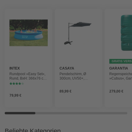
GRATIS VER
INTEX
CASAYA
GARANTIA
Rundpool »Easy Set«,
Pendelschirm, Ø
Regenspeich
Rund, BxH: 366x76 cm,
300cm, UV50+,
»Cubus«, Gar
blau
Alu/Stahl, anthrazit
Fassungsver
1000 l
89,99 €
279,00 €
79,99 €
Beliebte Kategorien