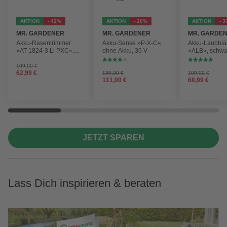
AKTION
- 42%
AKTION
- 20%
AKTION
- 
MR. GARDENER
MR. GARDENER
MR. GARDE
Akku-Rasentrimmer
Akku-Sense »P-X-C«,
Akku-Laubblä
»AT 1824-3 Li PXC«,
ohne Akku, 36 V
»ALB«, schwa
inkl. 2x Akku
max.
Blasgeschwind
109,00 €
62,99 €
139,00 €
210 km/h
109,00 €
111,00 €
68,99 €
JETZT SPAREN
Lass Dich inspirieren & beraten