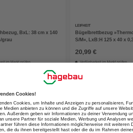
LEIFHEIT
chbezug, BxL: 38 cm x 140
Bügelbrettbezug »Thermo
s/grau
S/M«, LxB:H 125 x 40 x 0,
schwarz
20,99 €
eit im Markt prüfen
Verfügbarkeit im Markt prüfen
ne erhältlich
Nicht online erhältlich