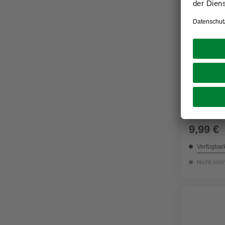
LEIFHEIT
Bügeltis
cm, himm
9,99 €
Verfügbark
Nicht onli