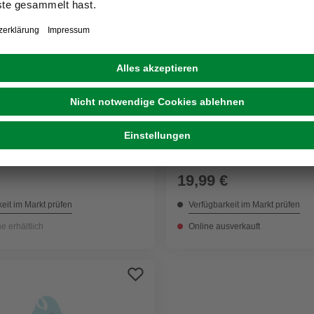
WENKO
chbezug, BxL: 38 cm x 125
Dampfbügeldecke, 65x10
elblau
19,99 €
eit im Markt prüfen
Verfügbarkeit im Markt prüfen
ne erhältlich
Online ausverkauft