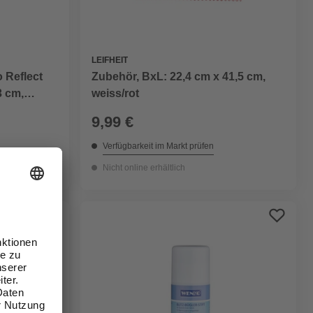
LEIFHEIT
 Reflect
Zubehör, BxL: 22,4 cm x 41,5 cm,
3 cm,
weiss/rot
9,99 €
Verfügbarkeit im Markt prüfen
Nicht online erhältlich