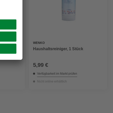
WENKO
0 cm
Haushaltsreiniger, 1 Stück
5,99 €
Verfügbarkeit im Markt prüfen
Nicht online erhältlich