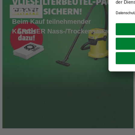
VLIESFILTERBEUTEL-PACK
GRATIS SICHERN!
Beim Kauf teilnehmender
KÄRCHER Nass-/Trockensauger