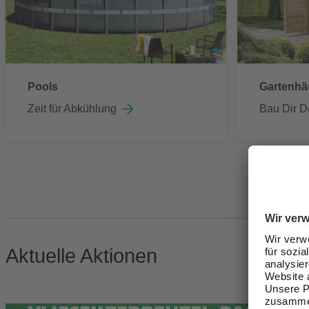
Pools
Gartenhä
Zeit für Abkühlung
Bau Dir D
Aktuelle Aktionen