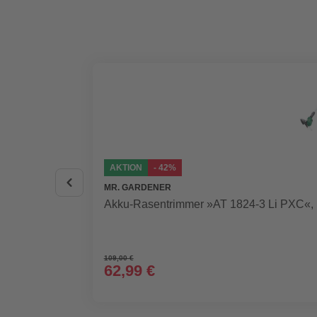
AKTION
- 42%
MR. GARDENER
Akku-Rasentrimmer »AT 1824-3 Li PXC«, i
109,00 €
62,99 €