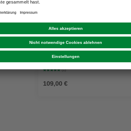
GRATIS ZUGABE
KÄRCHER
Nass-/Trockensauger WD 3 P V-17/4/20 Wo
Kunststoffbehälter
(1)
109,00 €