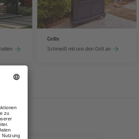
Grills
hatten
Schmeiß mit uns den Grill an