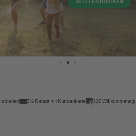
JETZT ENTDECKEN
t abholen
3% Rabatt mit Kundenkarte
10€ Willkommensgu