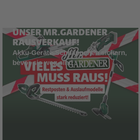
UNSER MR.GARDENER
RAUSVERKAUF!
Akku-Geräte-Schnäppchen sichern,
bevor sie weg sind