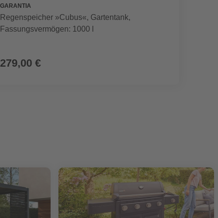
GARANTIA
SEGWA
Regenspeicher »Cubus«, Gartentank,
Mährob
Fassungsvermögen: 1000 l
899,00 €
279,00 €
799,