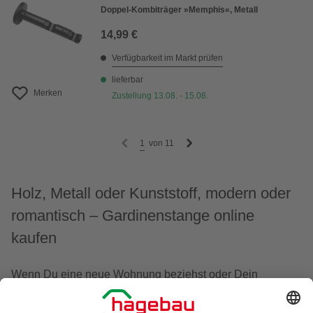
Doppel-Kombiträger »Memphis«, Metall
14,99 €
Verfügbarkeit im Markt prüfen
lieferbar
Merken
Zustellung 13.08. - 15.08.
1
von
11
Holz, Metall oder Kunststoff, modern oder
romantisch – Gardinenstange online
kaufen
Wenn Du eine neue Wohnung beziehst oder Dein
Zuhause renovierst, runden neue Fensterdekorationen
und Gardinenstangen das Ambiente der Räume ab.