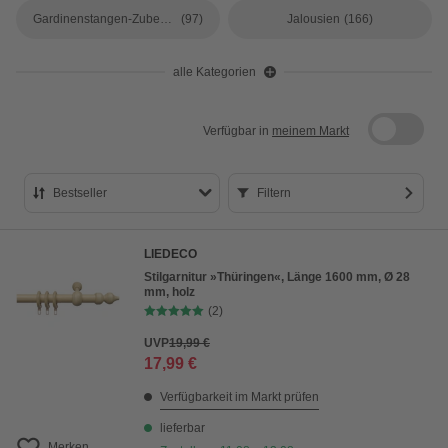
Gardinenstangen-Zubehör
(97)
Jalousien
(166)
alle Kategorien
Verfügbar in
meinem Markt
Bestseller
Filtern
Bestseller
LIEDECO
Preis aufsteigend
Stilgarnitur »Thüringen«, Länge 1600 mm, Ø 28
mm, holz
Preis absteigend
(2)
Bewertung
UVP
19,99 €
17,99 €
Verfügbarkeit im Markt prüfen
lieferbar
Merken