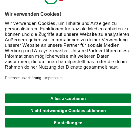
Gardinen sind das i-Tüpfelchen und verleihen Deinen
Zimmern erst eine wohnliche Atmosphäre. Auch wenn Du
einen puristischen Wohnstil bevorzugst, tragen Gardinen
mit passender Gardinenstange zum stilistischen
Gesamtbild bei. Letztendlich haben Gardinen neben dem
dekorativen Effekt auch eine praktische Funktion. Sie
schützen Dich vor Sonneneinstrahlung und
unerwünschten Einblicken in Dein Privatleben. Kombiniert
mit der richtigen Gardinenstange unterteilt ein Vorhang
zudem Räume oder dient als Sichtschutz vor Regalen und
Nischen.
Was unterscheidet Gardinenstangen von anderen
Gardinen-Aufhängungen?
Die Vorhangstange ist eine der klassischen Arten,
Vorhänge und Gardinen
aufzuhängen. Gegenüber
anderen Befestigungstechniken in Vorhangschienen oder