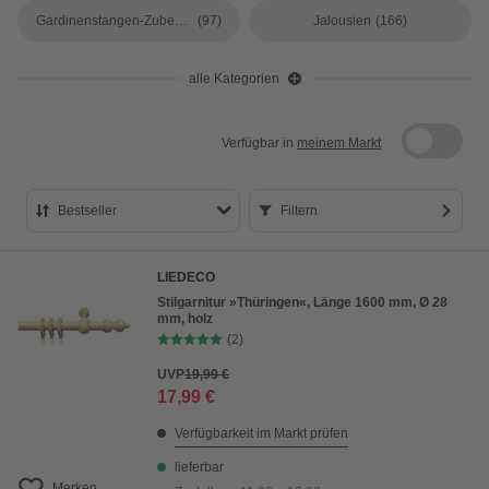
Gardinenstangen-Zubehör
(97)
Jalousien
(166)
alle Kategorien
Verfügbar in
meinem Markt
Bestseller
Filtern
Bestseller
LIEDECO
Preis aufsteigend
Stilgarnitur »Thüringen«, Länge 1600 mm, Ø 28
mm, holz
Preis absteigend
(2)
Bewertung
UVP
19,99 €
17,99 €
Verfügbarkeit im Markt prüfen
lieferbar
Merken