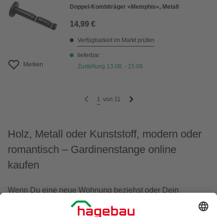
Doppel-Kombiträger »Memphis«, Metall
14,99 €
Verfügbarkeit im Markt prüfen
lieferbar
Merken
Zustellung 13.08. - 15.08.
1
von
11
Holz, Metall oder Kunststoff, modern oder
romantisch – Gardinenstange online
kaufen
Wenn Du eine neue Wohnung beziehst oder Dein
Zuhause renovierst, runden neue Fensterdekorationen
und Gardinenstangen das Ambiente der Räume ab.