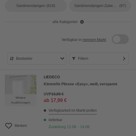
Gardinenstangen
(616)
Gardinenstangen-Zubehör
(97)
alle Kategorien
Verfügbar in
meinem Markt
Bestseller
Filtern
Bestseller
LIEDECO
Preis aufsteigend
Klemmfix Plissee »Easy«, weiß, verspannt
Preis absteigend
UVP
19,99 €
Weitere
ab
17,99 €
Bewertung
Ausführungen
Verfügbarkeit im Markt prüfen
lieferbar
Merken
Zustellung 12.08. - 14.08.