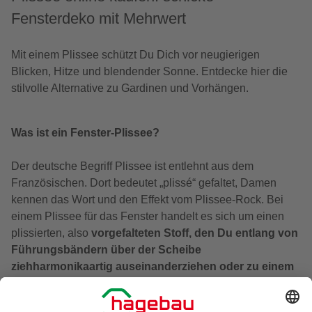
Fensterdeko mit Mehrwert
Mit einem Plissee schützt Du Dich vor neugierigen
Blicken, Hitze und blendender Sonne. Entdecke hier die
stilvolle Alternative zu Gardinen und Vorhängen.
Was ist ein Fenster-Plissee?
Der deutsche Begriff Plissee ist entlehnt aus dem
Französischen. Dort bedeutet „plissé“ gefaltet, Damen
kennen das Wort und den Effekt vom Plissee-Rock. Bei
einem Plissee für das Fenster handelt es sich um einen
plissierten, also
vorgefalteten Stoff, den Du entlang von
Führungsbändern über der Scheibe
ziehharmonikaartig auseinanderziehen oder zu einem
kompakten Block zusammenschieben
kannst.
Fachleute sprechen von einer Plisseeanlage, wenn sie