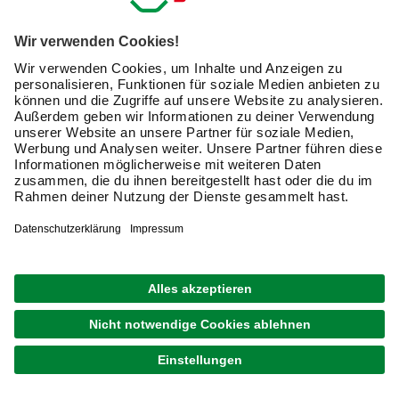
das komplette Gebilde mit Führung und Halterung meinen.
Im Handel triffst Du dagegen auf Bezeichnungen wie
Plisseevorhang, Faltstore, Faltrollo oder eben kurz
Plissee.
Welche Vorteile bieten Plissees?
Klassische Jalousien oder
Rollos
installierst Du immer
oben am Fensterflügel. Sichtschutz oder Beschattung
erzielst Du in jedem Fall, indem Du diese Lösungen von
oben nach unten ziehst. Benötigst Du nur im unteren
Bereich des Fensters einen Sicht- oder Sonnenschutz,
musst Du das gesamte Glas abdecken. Mit einem Plissee
am Fenster bist Du
erheblich flexibler
. Hier kannst Du die
Führung oben und unten am Fensterrahmen befestigen
(verspanntes Plissee) und den Stoff über zwei Schienen
am oberen und unteren Ende frei bewegen.