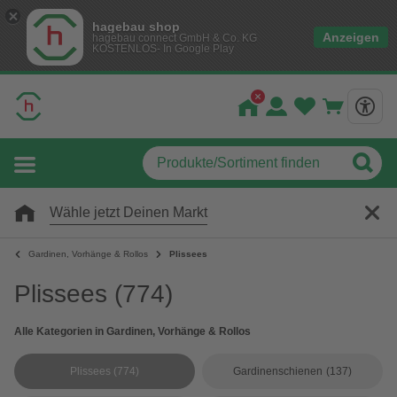
hagebau shop
Anzeigen
hagebau connect GmbH & Co. KG
KOSTENLOS- In Google Play
Wähle jetzt Deinen Markt
Gardinen, Vorhänge & Rollos
Plissees
Plissees
(774)
Alle Kategorien in Gardinen, Vorhänge & Rollos
Plissees
(774)
Gardinenschienen
(137)