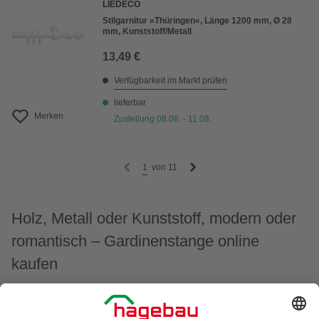
LIEDECO
Stilgarnitur »Thüringen«, Länge 1200 mm, Ø 28
mm, Kunststoff/Metall
13,49 €
Verfügbarkeit im Markt prüfen
lieferbar
Merken
Zustellung 08.08. - 11.08.
1
von
11
Holz, Metall oder Kunststoff, modern oder
romantisch – Gardinenstange online
kaufen
Wenn Du eine neue Wohnung beziehst oder Dein
Zuhause renovierst, runden neue Fensterdekorationen