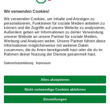
und Gardinenstangen das Ambiente der Räume ab.
Gardinen sind das i-Tüpfelchen und verleihen Deinen
Zimmern erst eine wohnliche Atmosphäre. Auch wenn Du
einen puristischen Wohnstil bevorzugst, tragen Gardinen
mit passender Gardinenstange zum stilistischen
Gesamtbild bei. Letztendlich haben Gardinen neben dem
dekorativen Effekt auch eine praktische Funktion. Sie
schützen Dich vor Sonneneinstrahlung und
unerwünschten Einblicken in Dein Privatleben. Kombiniert
mit der richtigen Gardinenstange unterteilt ein Vorhang
zudem Räume oder dient als Sichtschutz vor Regalen und
Nischen.
Was unterscheidet Gardinenstangen von anderen
Gardinen-Aufhängungen?
Die Vorhangstange ist eine der klassischen Arten,
Vorhänge und Gardinen
aufzuhängen. Gegenüber