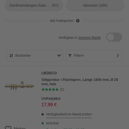
Gardinenstangen-Zubehör
(97)
Jalousien
(166)
alle Kategorien
Verfügbar in
meinem Markt
Bestseller
Filtern
Bestseller
LIEDECO
Preis aufsteigend
Stilgarnitur »Thüringen«, Länge 1600 mm, Ø 28
mm, holz
Preis absteigend
(2)
Bewertung
UVP
19,99 €
17,99 €
Verfügbarkeit im Markt prüfen
lieferbar
Merken