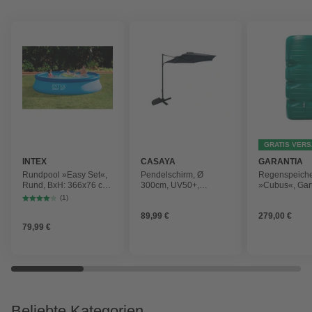
GRATIS VER
INTEX
CASAYA
GARANTIA
Rundpool »Easy Set«,
Pendelschirm, Ø
Regenspeich
Rund, BxH: 366x76 cm,
300cm, UV50+,
»Cubus«, Gar
blau
Alu/Stahl, anthrazit
Fassungsver
(1)
1000 l
89,99 €
279,00 €
79,99 €
Beliebte Kategorien