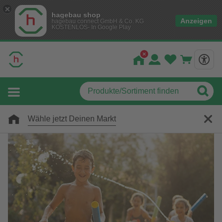
hagebau shop
Anzeigen
hagebau connect GmbH & Co. KG
KOSTENLOS- In Google Play
Wähle jetzt Deinen Markt