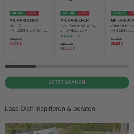
AKTION
- 42%
AKTION
- 20%
AKTION
- 
MR. GARDENER
MR. GARDENER
MR. GARDE
Akku-Rasentrimmer
Akku-Sense »P-X-C«,
Akku-Hecken
»AT 1824-3 Li PXC«,
ohne Akku, 36 V
»AH 1846-2 L
inkl. 2x Akku
ohne Akku
(1)
109,00 €
54,99 €
62,99 €
39,99 €
139,00 €
111,00 €
JETZT SPAREN
Lass Dich inspirieren & beraten