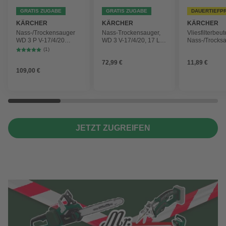
GRATIS ZUGABE
GRATIS ZUGABE
DAUERTIEFP
KÄRCHER
KÄRCHER
KÄRCHER
Nass-/Trockensauger
Nass-Trockensauger,
Vliesfilterbeut
WD 3 P V-17/4/20
WD 3 V-17/4/20, 17 L,
Nass-/Trocks
Workshop mit
1000 W
2 Plus, WD 3,
(1)
Gerätesteckdose, 17-
Battery und 
72,99 €
11,89 €
Liter-Kunststoffbehälter
4 Stück
109,00 €
JETZT ZUGREIFEN