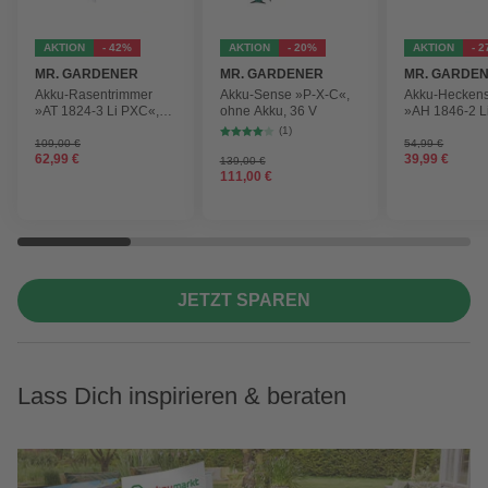
AKTION
- 42%
AKTION
- 20%
AKTION
- 
MR. GARDENER
MR. GARDENER
MR. GARDE
Akku-Rasentrimmer
Akku-Sense »P-X-C«,
Akku-Hecken
»AT 1824-3 Li PXC«,
ohne Akku, 36 V
»AH 1846-2 L
inkl. 2x Akku
ohne Akku
(1)
109,00 €
54,99 €
62,99 €
39,99 €
139,00 €
111,00 €
JETZT SPAREN
Lass Dich inspirieren & beraten