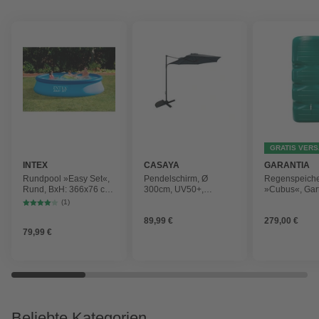
GRATIS VER
INTEX
CASAYA
GARANTIA
Rundpool »Easy Set«,
Pendelschirm, Ø
Regenspeich
Rund, BxH: 366x76 cm,
300cm, UV50+,
»Cubus«, Gar
blau
Alu/Stahl, anthrazit
Fassungsver
(1)
1000 l
89,99 €
279,00 €
79,99 €
Beliebte Kategorien