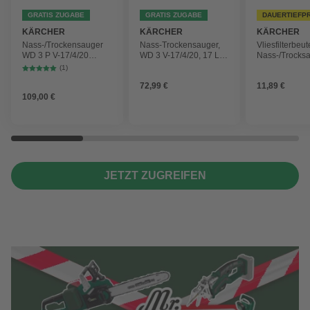
GRATIS ZUGABE
GRATIS ZUGABE
DAUERTIEFP
KÄRCHER
KÄRCHER
KÄRCHER
Nass-/Trockensauger
Nass-Trockensauger,
Vliesfilterbeut
WD 3 P V-17/4/20
WD 3 V-17/4/20, 17 L,
Nass-/Trocks
Workshop mit
1000 W
2 Plus, WD 3,
(1)
Gerätesteckdose, 17-
Battery und 
72,99 €
11,89 €
Liter-Kunststoffbehälter
4 Stück
109,00 €
JETZT ZUGREIFEN