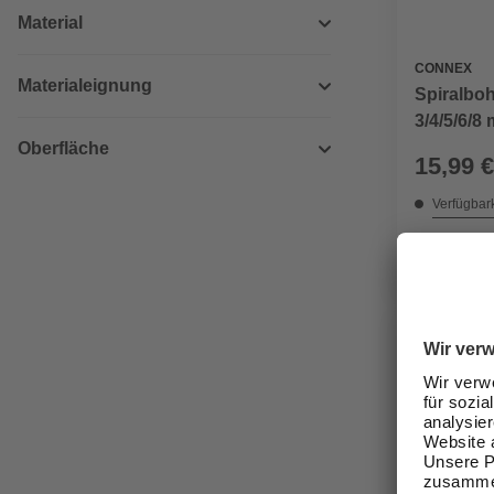
Material
CONNEX
Materialeignung
Spiralboh
3/4/5/6/8
Oberfläche
15,99 €
Verfügbark
lieferbar
Zustellung