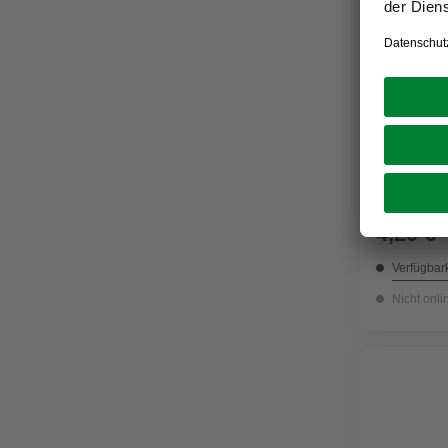
BOSCH
Spiralboh
4,29 €
Verfügbark
Nicht onli