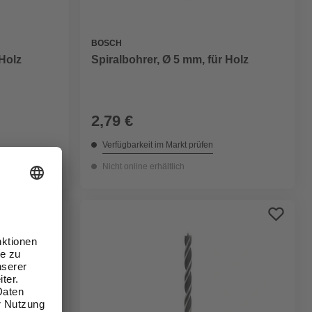
BOSCH
 Holz
Spiralbohrer, Ø 5 mm, für Holz
2,79 €
Verfügbarkeit im Markt prüfen
Nicht online erhältlich