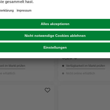
BOSCH
rer, Ø 10 mm, für Holz
Spiralbohrer, Ø 8 mm, für
3,29 €
eit im Markt prüfen
Verfügbarkeit im Markt prüfen
ne erhältlich
Nicht online erhältlich