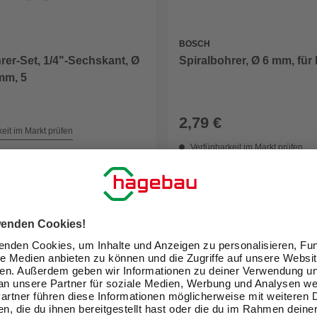
BOSCH
rer-Set, 1/4"-Sechskant, Ø
Spiralbohrer, Ø 6 mm, für
 mm, 5
2,79 €
eit im Markt prüfen
Verfügbarkeit im Markt prüfen
 12.08. - 14.08.
Nicht online erhältlich