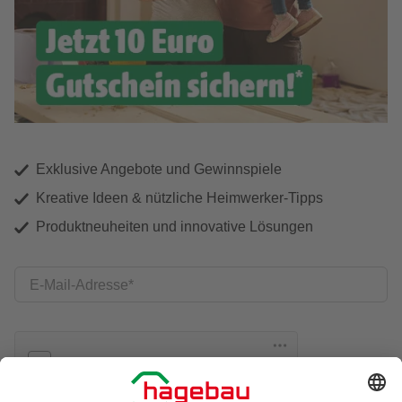
Exklusive Angebote und Gewinnspiele
Kreative Ideen & nützliche Heimwerker-Tipps
Produktneuheiten und innovative Lösungen
E-Mail-Adresse
Friendly Captcha