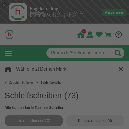
hagebau shop
Anzeigen
hagebau connect GmbH & Co. KG
KOSTENLOS- In Google Play
Wähle jetzt Deinen Markt
Zubehör Schleifen
Schleifscheiben
Schleifscheiben
(73)
Alle Kategorien in Zubehör Schleifen
Schleifscheiben
(73)
Deltaschleifpapier
(8)