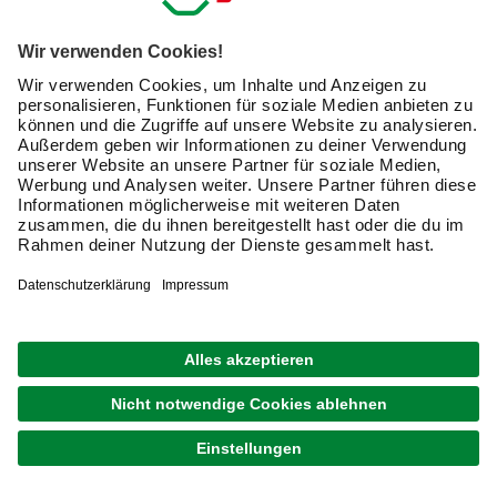
Ich möchte auf mich
zugeschnittene E-Mail-Werbung
(inklusive den Newsletter) von hagebau erhalten. Ich
bin mit der
Nutzung meiner personenbezogenen
Daten durch hagebau
, die E-Mail-Werbung, die
Analyse meines E-Mail-Umgangs sowie die
Zusammenführung und Analyse meiner Kaufdaten,
Coupons und Kartenvorteile umfasst, einverstanden.
Mein Einverständnis kann ich jederzeit widerrufen.
Nach Bestätigung meines Einverständnisses erhalte
ich einen
10 € Willkommensgutschein
*.
Bitte beachte auch unsere
Datenschutzhinweise
.
JETZT ANMELDEN