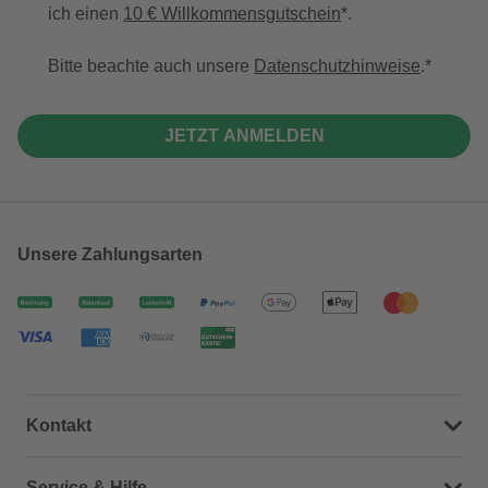
ich einen
10 € Willkommensgutschein
*.
Bitte beachte auch unsere
Datenschutzhinweise
.
JETZT ANMELDEN
Unsere Zahlungsarten
Kontakt
Dein Kontakt zu uns
Service & Hilfe