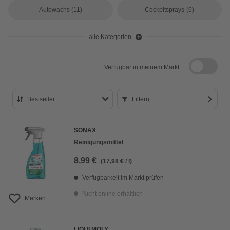
Autowachs
(11)
Cockpitsprays
(6)
alle Kategorien
Verfügbar in
meinem Markt
Bestseller
Filtern
Bestseller
SONAX
Preis aufsteigend
Reinigungsmittel
Preis absteigend
8,99 €
(17,98 € / l)
Bewertung
Verfügbarkeit im Markt prüfen
Nicht online erhältlich
Merken
LIQUI MOLY