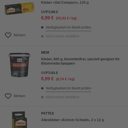
Kleber »Gel Compact«, 125 g
UVP
7,99 €
6,99 €
(55,92 € / kg)
Verfügbarkeit im Markt prüfen
Merken
Nicht online erhältlich
MEM
Kleber, 800 g, lösemittelfrei, speziell geeignet für
Bitumendachpappen
UVP
7,91 €
6,99 €
(8,74 € / kg)
Verfügbarkeit im Markt prüfen
Merken
Nicht online erhältlich
PATTEX
Alleskleber »Extrem Schnell«, 2 x 12 g