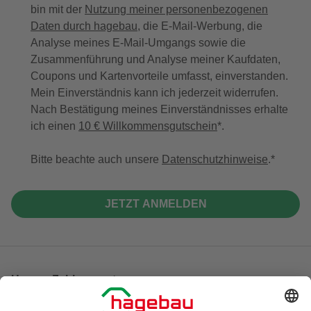
bin mit der
Nutzung meiner personenbezogenen
Daten durch hagebau
, die E-Mail-Werbung, die
Analyse meines E-Mail-Umgangs sowie die
Zusammenführung und Analyse meiner Kaufdaten,
Coupons und Kartenvorteile umfasst, einverstanden.
Mein Einverständnis kann ich jederzeit widerrufen.
Nach Bestätigung meines Einverständnisses erhalte
ich einen
10 € Willkommensgutschein
*.
Bitte beachte auch unsere
Datenschutzhinweise
.
JETZT ANMELDEN
Unsere Zahlungsarten