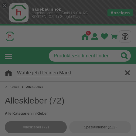
hagebau shop
Anzeigen
hagebau connect GmbH & Co. KG
KOSTENLOS- In Google Play
Wähle jetzt Deinen Markt
Kleber
Alleskleber
Alleskleber
(72)
Alle Kategorien in Kleber
Alleskleber
(72)
Spezialkleber
(212)