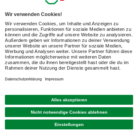
warmweiß
12,99 €
Verfügbarkeit im Markt prüfen
lieferbar
Merken
Zustellung 12.08. - 14.08.
1
von
20
Verwandte Suchbegriffe
LED-Leuchtstoffröhre
LED Birnen dimmbar
Glühbirnen und Co. - Leuchtmittel als
wirkungsvolles Gestaltungselement