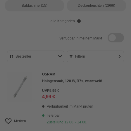
Baldachine
(15)
Deckenleuchten
(2966)
alle Kategorien
Verfügbar in
meinem Markt
Bestseller
Filtern
Bestseller
OSRAM
Preis aufsteigend
Halogenstab, 120 W, R7s, warmweiß
Preis absteigend
UVP
5,99 €
4,99 €
Bewertung
Verfügbarkeit im Markt prüfen
lieferbar
Merken
Zustellung 12.08. - 14.08.