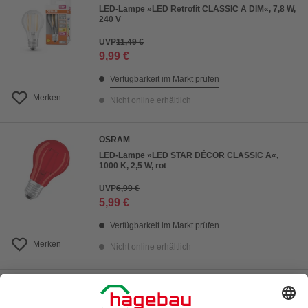
LED-Lampe »LED Retrofit CLASSIC A DIM«, 7,8 W,
240 V
UVP
11,49 €
9,99 €
Verfügbarkeit im Markt prüfen
Merken
Nicht online erhältlich
OSRAM
LED-Lampe »LED STAR DÉCOR CLASSIC A«,
1000 K, 2,5 W, rot
UVP
6,99 €
5,99 €
Verfügbarkeit im Markt prüfen
Merken
Nicht online erhältlich
LEDVANCE
LED-Röhre, G13, 11,6 W, 1260 lm, 3000K,