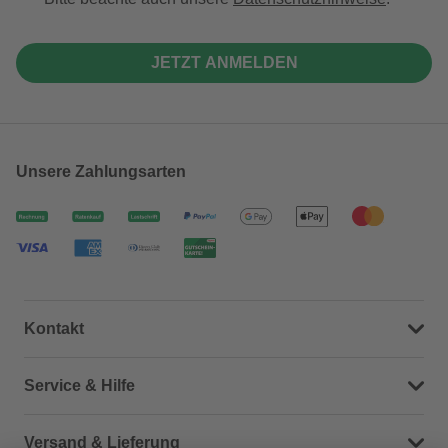
JETZT ANMELDEN
Unsere Zahlungsarten
Kontakt
Dein Kontakt zu uns
Service & Hilfe
Häufige Fragen (FAQ)
Versand & Lieferung