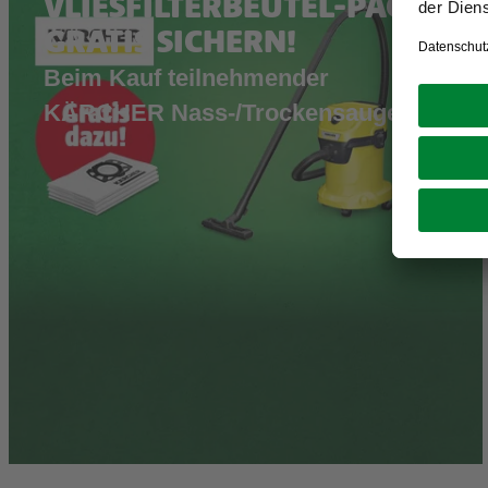
VLIESFILTERBEUTEL-PACK
GRATIS SICHERN!
Beim Kauf teilnehmender
KÄRCHER Nass-/Trockensauger