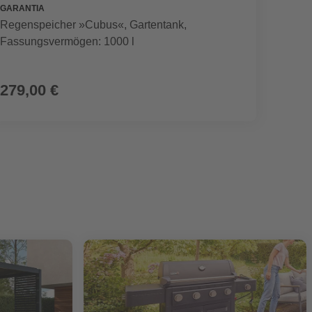
GARANTIA
SEGWA
Regenspeicher »Cubus«, Gartentank,
Mährob
Fassungsvermögen: 1000 l
899,00 €
279,00 €
799,