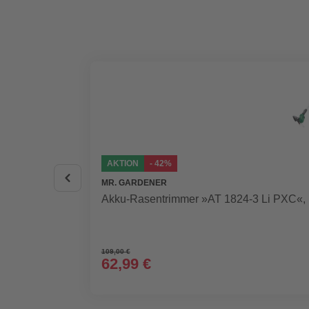
AKTION
- 42%
MR. GARDENER
Akku-Rasentrimmer »AT 1824-3 Li PXC«, i
109,00 €
62,99 €