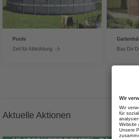
Pools
Gartenhä
Zeit für Abkühlung
Bau Dir D
Aktuelle Aktionen