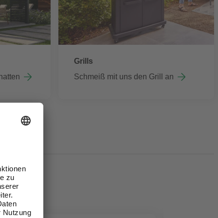
Grills
hatten
Schmeiß mit uns den Grill an