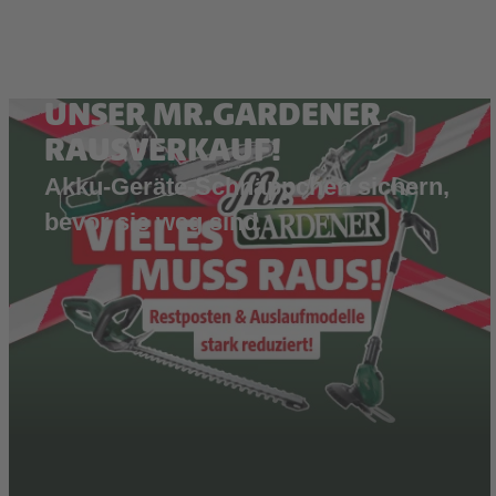
UNSER MR.GARDENER
RAUSVERKAUF!
Akku-Geräte-Schnäppchen sichern,
bevor sie weg sind