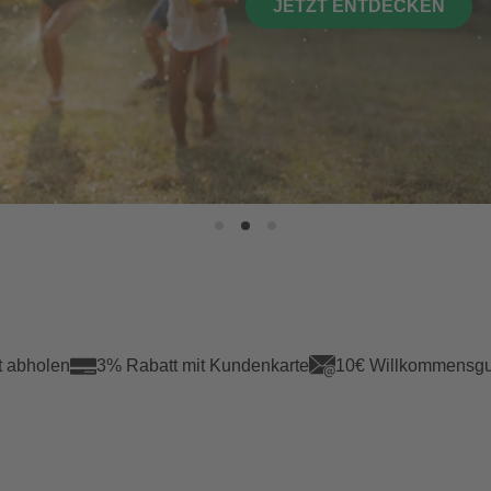
JETZT ENTDECKEN
t abholen
3% Rabatt mit Kundenkarte
10€ Willkommensgu