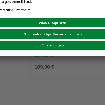
GRATIS ZUGABE
KÄRCHER
Nass-/Trockensauger WD 3 P V-17/4/20 Wo
Kunststoffbehälter
(1)
109,00 €