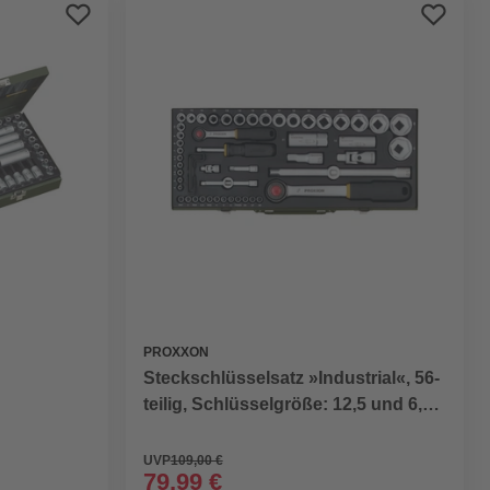
Preis aufsteigend
Preis absteigend
Bewertung
PROXXON
Steckschlüsselsatz »Industrial«, 56-
teilig, Schlüsselgröße: 12,5 und 6,3
mm
UVP
109,00 €
79,99 €