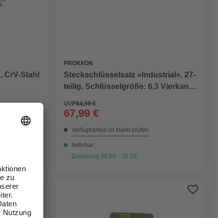
PROXXON
, CrV-Stahl
Steckschlüsselsatz »Industrial«, 27-
teilig, Schlüsselgröße: 6,3 Vierkant
und 12,55 Vierkant mm
UVP
84,99 €
67,99 €
Verfügbarkeit im Markt prüfen
lieferbar
Zustellung 08.08. - 11.08.