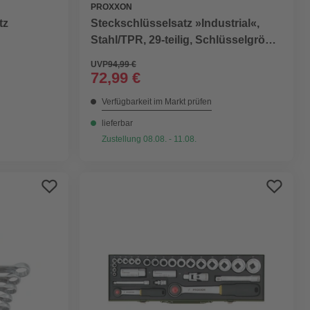
PROXXON
tz
Steckschlüsselsatz »Industrial«,
Stahl/TPR, 29-teilig, Schlüsselgröße:
27 mm
8 bis 34 mm
UVP
94,99 €
72,99 €
Verfügbarkeit im Markt prüfen
lieferbar
Zustellung 08.08. - 11.08.