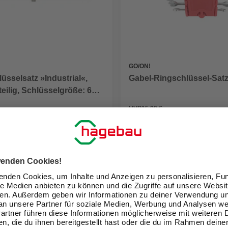
GO/ON!
üsselsatz »Industrial«,
Gabel-Ringschlüssel-Satz
teilig, Schlüsselgröße: 6
m
UVP
15,99 €
12,99 €
eit im Markt prüfen
Verfügbarkeit im Markt prüfen
lieferbar
 08.08. - 11.08.
Zustellung 07.08. - 10.08.