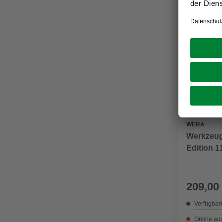
WERA
Werkzeug
Edition 1
Ringrats
209,00
Verfügbark
Online au