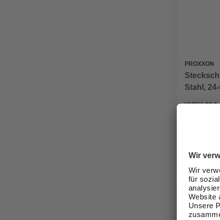
PROXXON
Steckschl
Stahl, 24-
bis 24 m
UVP
56,99 €
44,99 €
Verfügbark
lieferbar
Zustellung