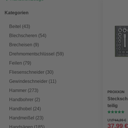
Kategorien
Beitel
(43)
Blechscheren
(54)
Brecheisen
(9)
Drehmomentschlüssel
(59)
Feilen
(79)
Fliesenschneider
(30)
Gewindeschneider
(11)
Hammer
(273)
PROXXON
Steckschl
Handbohrer
(2)
teilig
Handhobel
(24)
Handmeißel
(23)
UVP
44,99 €
37,99 €
Handsägen
(185)