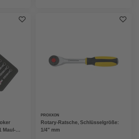
PROXXON
oker
Rotary-Ratsche, Schlüsselgröße:
1 Maul-
1/4" mm
atz