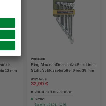
PROXXON
Ring-Maulschlüsselsatz »Slim Line«,
trial«,
Stahl, Schlüsselgröße: 6 bis 19 mm
 bis 13 mm
UVP
41,99 €
32,99 €
Verfügbarkeit im Markt prüfen
lieferbar
Zustellung 08.08. - 11.08.