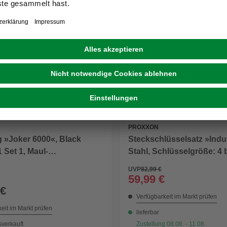
PROXXON
 »Joker 6000«, Black
Steckschlüsselsatz »Indus
1 Set 1, Maul-
Stahl, Schlüsselgröße: 4
chenschlüssel-Satz
UVP
82,99 €
59,99 €
 €
Verfügbarkeit im Markt prüfen
eit im Markt prüfen
lieferbar
sverkauft
Zustellung 08.08. - 11.08.