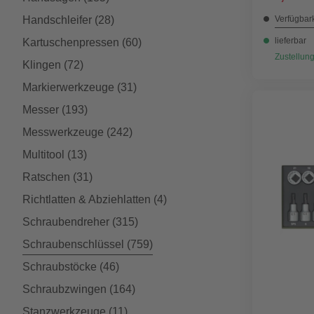
Handschleifer
(28)
Verfügbark
lieferbar
Kartuschenpressen
(60)
Zustellung
Klingen
(72)
Markierwerkzeuge
(31)
Messer
(193)
Messwerkzeuge
(242)
Multitool
(13)
Ratschen
(31)
Richtlatten & Abziehlatten
(4)
Schraubendreher
(315)
Schraubenschlüssel
(759)
Schraubstöcke
(46)
Schraubzwingen
(164)
Stanzwerkzeuge
(11)