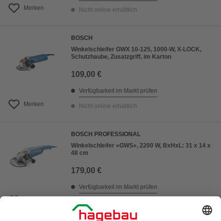
Merken
Nicht online erhältlich
BOSCH
Winkelschleifer GWX 10-125, 1000-W, X-LOCK,
Schutzhaube, Zusatzgriff, im Karton
109,00 €
Verfügbarkeit im Markt prüfen
Merken
Nicht online erhältlich
BOSCH PROFESSIONAL
Winkelschleifer »GWS«, 2200 W, BxHxL: 31 x 14 x
48 cm
179,00 €
Verfügbarkeit im Markt prüfen
Merken
Nicht online erhältlich