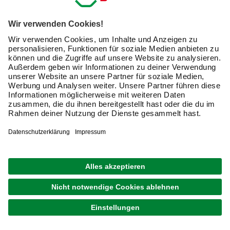
1
von
2
Winkelschleifer: Auf ihn können Profis
nicht verzichten
Der Winkelschleifer, oder umgangssprachlich die Flex, ist
sicherlich eines der nützlichsten und am häufigsten
benötigten Elektrowerkzeuge im Heimwerkerbereich. Mit
einem Winkelschleifer ist das Trennen und Bürsten
ebenso möglich wie das Schleifen und Polieren. Kaum ein
anderes Werkzeug ist in der Praxis so vielfältig einsetzbar.
Bei hagebau.de entdeckst Du die ganze Vielfalt der
Winkelschleifer mit leistungsstarken Motoren und hohem
Bedienkomfort. Wir führen dabei ausschließlich
Spitzenware der namhaften Markenhersteller. Kaufe jetzt
Deinen persönlichen Winkelschleifer für die