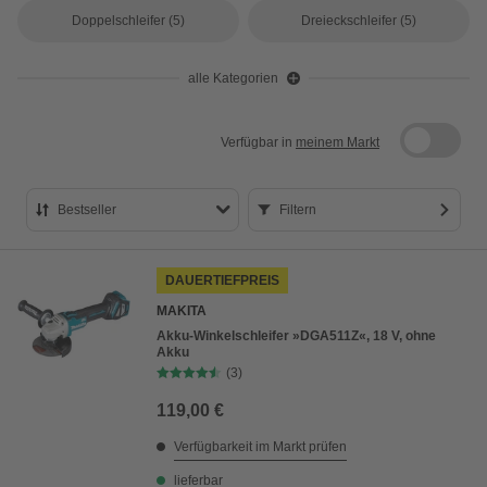
Doppelschleifer
(5)
Dreieckschleifer
(5)
alle Kategorien
Verfügbar in
meinem Markt
Bestseller
Filtern
Bestseller
DAUERTIEFPREIS
Preis aufsteigend
MAKITA
Preis absteigend
Akku-Winkelschleifer »DGA511Z«, 18 V, ohne
Akku
Bewertung
(3)
119,00 €
Verfügbarkeit im Markt prüfen
lieferbar