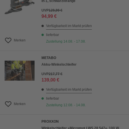
in-1, schwarz/orange
UVP
129,99 €
94,99 €
Verfügbarkeit im Markt prüfen
lieferbar
Merken
Zustellung 14.08. - 17.08.
METABO
Akku-Winkelschleifer
UVP
217,77 €
139,00 €
Verfügbarkeit im Markt prüfen
lieferbar
Merken
Zustellung 12.08. - 14.08.
PROXXON
Winkelschleifer »Micromot LWS 28 547«, 100 W,