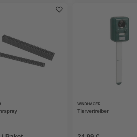
R
WINDHAGER
hrspray
Tiervertreiber
 / Paket
34,99 €