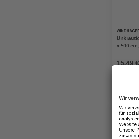
WINDHAGE
Unkrautf
x 500 cm,
15,49 €
Verfügbark
lieferbar
Zustellung