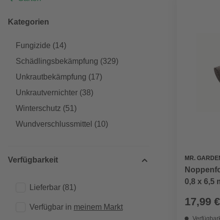
Kategorien
Fungizide
(14)
Schädlingsbekämpfung
(329)
Unkrautbekämpfung
(17)
Unkrautvernichter
(38)
Winterschutz
(51)
Wundverschlussmittel
(10)
MR. GARDE
Verfügbarkeit
Noppenfol
0,8 x 6,5
Lieferbar
(81)
17,99 €
Verfügbar in 
meinem Markt
Verfügbark