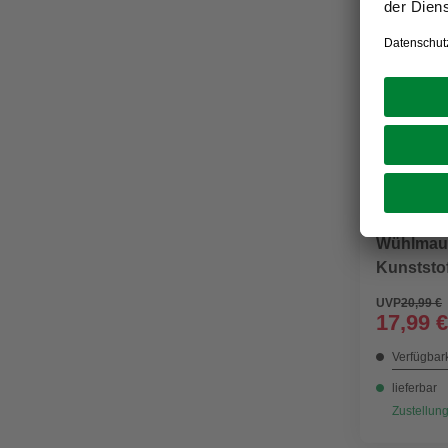
WINDHAGE
Wühlmau
Kunststof
UVP
20,99 €
17,99 €
Verfügbark
lieferbar
Zustellung