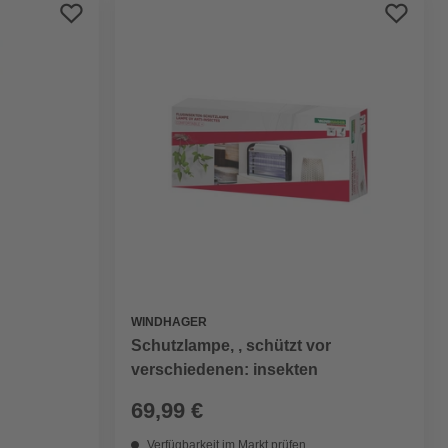
Preis aufsteigend
Preis absteigend
Bewertung
WINDHAGER
Schutzlampe, , schützt vor
verschiedenen: insekten
69,99 €
Verfügbarkeit im Markt prüfen