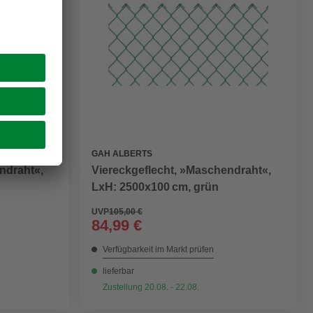
GAH ALBERTS
ndraht«,
Viereckgeflecht, »Maschendraht«,
LxH: 2500x100 cm, grün
UVP
105,00 €
84,99 €
Verfügbarkeit im Markt prüfen
lieferbar
Zustellung 20.08. - 22.08.