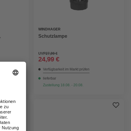
WINDHAGER
,
Schutzlampe
UVP
27,99 €
24,99 €
Verfügbarkeit im Markt prüfen
lieferbar
Zustellung 18.08. - 20.08.