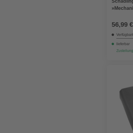
Schädli
»Mechan
Schädlin
verzinkt
56,99 €
Verfügbark
lieferbar
Zustellung