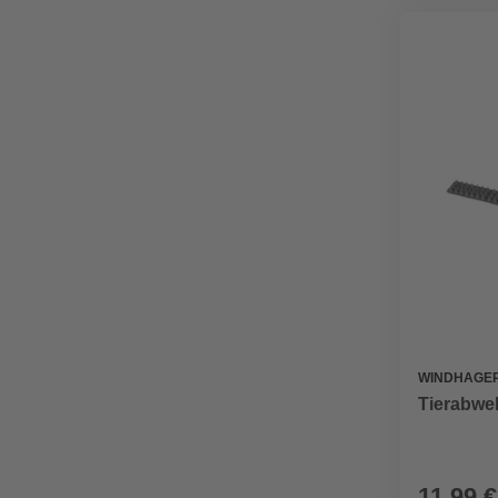
WINDHAGE
Tierabwe
11,99 €