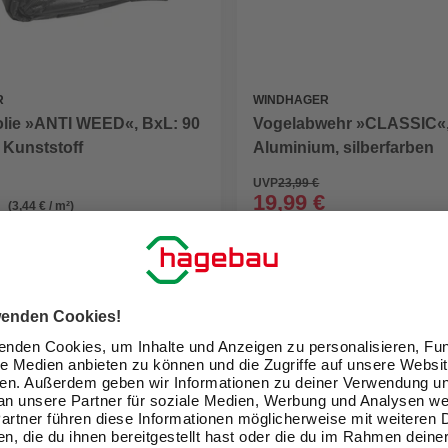
R
WINDHAGER
olie »ANTI WEED«, BxL: 90
Vogelabwehr »CLASSIC«
 Kunststoff
Aluminium, silberfarben
UVP
23,99 €
19,99 €
(3,44 € / m²)
eit im Markt prüfen
Verfügbarkeit im Markt prüfen
lieferbar
 12.08. - 14.08.
Zustellung 18.08. - 20.08.