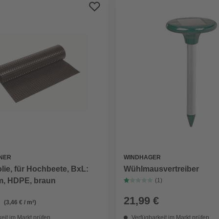
NER
WINDHAGER
ie, für Hochbeete, BxL:
Wühlmausvertreiber
 m, HDPE, braun
(1)
21,99 €
(3,46 € / m²)
eit im Markt prüfen
Verfügbarkeit im Markt prüfen