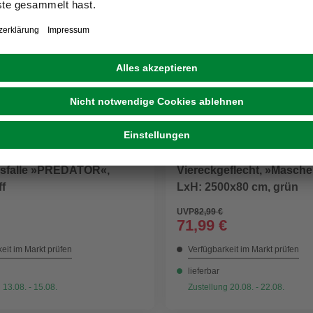
R
GAH ALBERTS
sfalle »PREDATOR«,
Viereckgeflecht, »Masche
f
LxH: 2500x80 cm, grün
UVP
82,99 €
71,99 €
eit im Markt prüfen
Verfügbarkeit im Markt prüfen
lieferbar
 13.08. - 15.08.
Zustellung 20.08. - 22.08.