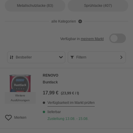
Metallschutzlacke
(83)
Sprühlacke
(407)
alle Kategorien
Verfügbar in
meinem Markt
Bestseller
Filtern
Bestseller
RENOVO
Preis aufsteigend
Buntlack
Preis absteigend
17,99 €
(23,99 € / l)
Weitere
Bewertung
Ausführungen
Verfügbarkeit im Markt prüfen
lieferbar
Merken
Zustellung 13.08. - 15.08.