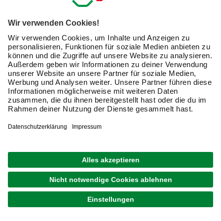
E-Mail-Adresse
Friendly Captcha
Ich möchte auf mich
zugeschnittene E-Mail-Werbung
(inklusive den Newsletter) von hagebau erhalten. Ich
bin mit der
Nutzung meiner personenbezogenen
Daten durch hagebau
, die E-Mail-Werbung, die
Analyse meines E-Mail-Umgangs sowie die
Zusammenführung und Analyse meiner Kaufdaten,
Coupons und Kartenvorteile umfasst, einverstanden.
Mein Einverständnis kann ich jederzeit widerrufen.
Nach Bestätigung meines Einverständnisses erhalte
ich einen
10 € Willkommensgutschein
*.
Bitte beachte auch unsere
Datenschutzhinweise
.