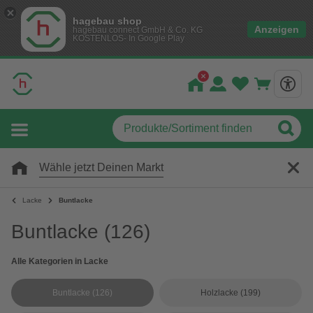
hagebau shop
Anzeigen
hagebau connect GmbH & Co. KG
KOSTENLOS- In Google Play
Wähle jetzt Deinen Markt
Lacke
Buntlacke
Buntlacke
(126)
Alle Kategorien in Lacke
Buntlacke
(126)
Holzlacke
(199)