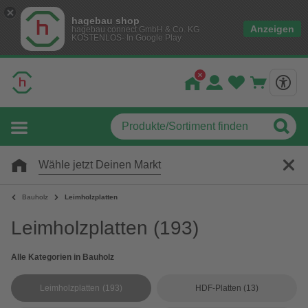
hagebau shop
Anzeigen
hagebau connect GmbH & Co. KG
KOSTENLOS- In Google Play
Wähle jetzt Deinen Markt
Bauholz
Leimholzplatten
Leimholzplatten
(193)
Alle Kategorien in Bauholz
Leimholzplatten
(193)
HDF-Platten
(13)