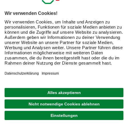
der Größe des Baumes abhängig sind.
Aus welchen Materialien sind Leimholzplatten
erhältlich?
Wenn Du eine Leimholzplatte kaufst, achte auf das
Material. Besonders weit verbreitet sind
Leimholzplatten
aus Fichtenholz und solche aus Buchenholz
.
Art der
Farbe
Härte
Leimholzplatte
frisch
gelblich-
weiß mit