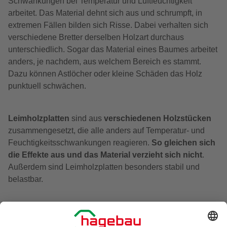
Schwankungen bei Temperatur und Luftfeuchtigkeit
arbeitet. Das Material dehnt sich aus und schrumpft, in
extremen Fällen bilden sich Risse. Dabei verhalten sich
verschiedene Bretter derselben Holzart durchaus
unterschiedlich. Sogar das Material eines Baumes arbeitet
anders, je nachdem, aus welchem Bereich es stammt.
Dazu können Astlöcher oder kleine Schäden das Holz
punktuell schwächen.
Leimholzplatten
sind aus
verschiedenen Holzstücken
zusammengesetzt, die alle anders auf Temperatur- und
Feuchtigkeitsschwankungen reagieren.
So gleichen sich
die Effekte aus und das Material verzieht sich nicht
.
Außerdem sind Leimholzplatten besonders stabil und
belastbar.
Tipp:
Leimholzplatten ermöglichen die wirtschaftliche
Umsetzung von Projekten, da die Abmessungen nicht von