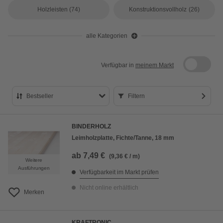
Holzleisten
(74)
Konstruktionsvollholz
(26)
alle Kategorien
Verfügbar in
meinem Markt
Bestseller
Filtern
Bestseller
BINDERHOLZ
Preis aufsteigend
Leimholzplatte, Fichte/Tanne, 18 mm
Preis absteigend
ab
7,49 €
(9,36 € / m)
Weitere
Bewertung
Ausführungen
Verfügbarkeit im Markt prüfen
Nicht online erhältlich
Merken
KRAFTRONIC