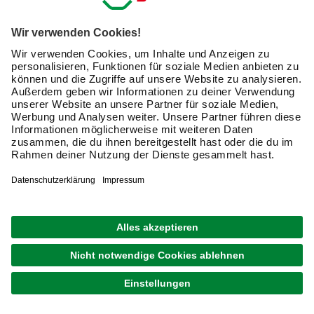
Die unterschiedlichen Arten der Kabeltunnel auf einen
Blick
Kabelschächte bekommst Du
in meist eckiger, runder
oder halbrunder Form
. Der Innenraum ist hohl, sodass
die Leitungen bequem hineinpassen. Fachleute
unterscheiden drei Varianten:
starre Kabelkanäle, die die Kabel komplett von allen
Seiten umschließen
elastische Kabelschläuche, die sich der Kabelform
perfekt anpassen
flexible und starre Isolierrohre für die Elektroinstallation
in Gebäuden
Dazu kommen Sonderformen wie zum Beispiel