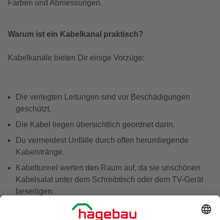
Farben und Abmessungen.
Warum ist ein Kabelkanal praktisch?
Kabelkanäle bieten Dir einige Vorzüge:
Die verlegten Leitungen sind vor Beschädigungen
geschützt.
Die Kabel liegen übersichtlich geordnet darin.
Du vermeidest Unfälle durch offen herumliegende
Kabelstränge.
Kabeltunnel werten den Raum auf, da sie unschönen
Kabelsalat unter dem Schreibtisch oder dem TV-Gerät
beseitigen.