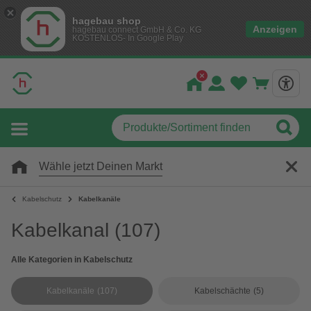
hagebau shop
Anzeigen
hagebau connect GmbH & Co. KG
KOSTENLOS- In Google Play
Wähle jetzt Deinen Markt
Kabelschutz
Kabelkanäle
Kabelkanal
(107)
Alle Kategorien in Kabelschutz
Kabelkanäle
(107)
Kabelschächte
(5)