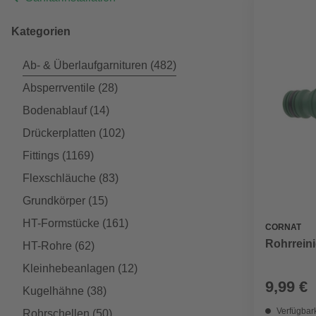
Kategorien
Ab- & Überlaufgarnituren
(482)
Absperrventile
(28)
Bodenablauf
(14)
Drückerplatten
(102)
Fittings
(1169)
Flexschläuche
(83)
Grundkörper
(15)
HT-Formstücke
(161)
CORNAT
Rohrreinig
HT-Rohre
(62)
Kleinhebeanlagen
(12)
9,99 €
Kugelhähne
(38)
Verfügbark
Rohrschellen
(50)