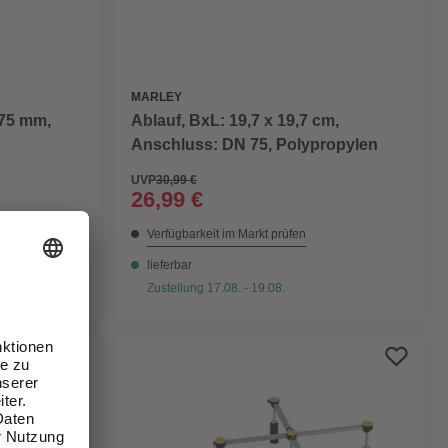
MARLEY
 75 mm,
Ablauf, BxL: 19,7 x 19,7 cm,
Anschluss: DN 75, Polypropylen
UVP
30,99 €
26,99 €
Verfügbarkeit im Markt prüfen
lieferbar
Zustellung 17.08. - 19.08.