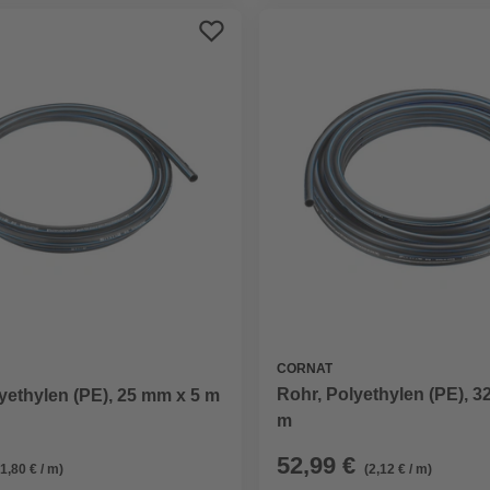
CORNAT
Rohr, Polyethylen (PE), 3
yethylen (PE), 25 mm x 5 m
m
52,99 €
(1,80 € / m)
(2,12 € / m)