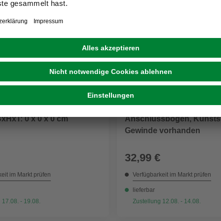
NN
CORNAT
xHxT: 0 x 0 x 0 cm
Anschlussbogen, Kunststo
Gewinde vorhanden
32,99 €
eit im Markt prüfen
Verfügbarkeit im Markt prüfen
lieferbar
 17.08. - 19.08.
Zustellung 12.08. - 14.08.