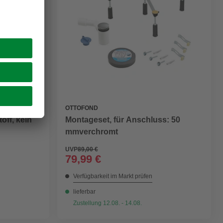
OTTOFOND
ff, kein
Montageset, für Anschluss: 50
mmverchromt
UVP
89,00 €
79,99 €
Verfügbarkeit im Markt prüfen
lieferbar
Zustellung 12.08. - 14.08.