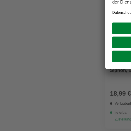
FACKELMA
Siphon, B
18,99 €
Verfügbark
lieferbar
Zustellung