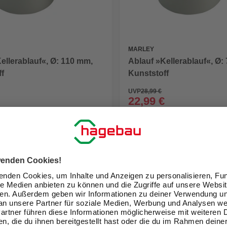
MARLEY
ellerablauf«, Ø: 110 mm,
Ablauf »Kellerablauf«, Ø:
f
Kunststoff
UVP
28,99 €
22,99 €
eit im Markt prüfen
Verfügbarkeit im Markt prüfen
lieferbar
 10.08. - 12.08.
Zustellung 10.08. - 12.08.