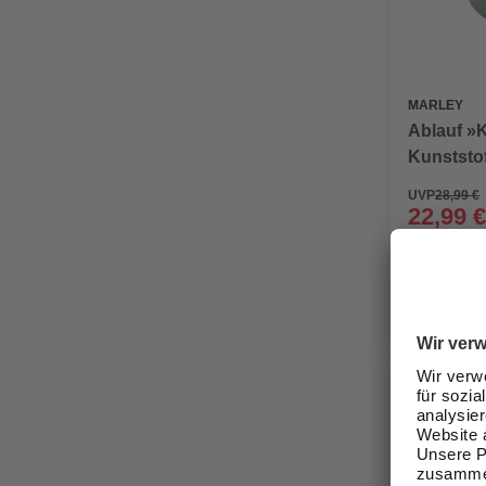
MARLEY
Ablauf »K
Kunststof
UVP
28,99 €
22,99 €
Verfügbark
lieferbar
Zustellung