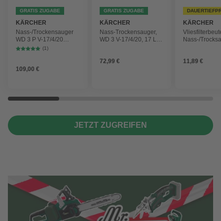
GRATIS ZUGABE
GRATIS ZUGABE
DAUERTIEFP
KÄRCHER
KÄRCHER
KÄRCHER
Nass-/Trockensauger
Nass-Trockensauger,
Vliesfilterbeut
WD 3 P V-17/4/20
WD 3 V-17/4/20, 17 L,
Nass-/Trocks
Workshop mit
1000 W
2 Plus, WD 3,
(1)
Gerätesteckdose, 17-
Battery und 
72,99 €
11,89 €
Liter-Kunststoffbehälter
4 Stück
109,00 €
JETZT ZUGREIFEN