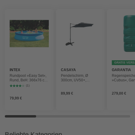
GRATIS VER
INTEX
CASAYA
GARANTIA
Rundpool »Easy Set«,
Pendelschirm, Ø
Regenspeich
Rund, BxH: 366x76 cm,
300cm, UV50+,
»Cubus«, Gar
blau
Alu/Stahl, anthrazit
Fassungsver
(1)
1000 l
89,99 €
279,00 €
79,99 €
Beliebte Kategorien