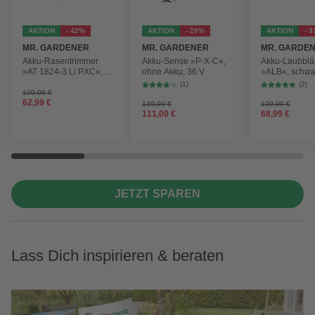
AKTION
- 42%
AKTION
- 20%
AKTION
- 
MR. GARDENER
MR. GARDENER
MR. GARDE
Akku-Rasentrimmer
Akku-Sense »P-X-C«,
Akku-Laubblä
»AT 1824-3 Li PXC«,
ohne Akku, 36 V
»ALB«, schwa
inkl. 2x Akku
max.
(1)
(2)
Blasgeschwind
109,00 €
62,99 €
210 km/h
139,00 €
109,00 €
111,00 €
68,99 €
JETZT SPAREN
Lass Dich inspirieren & beraten