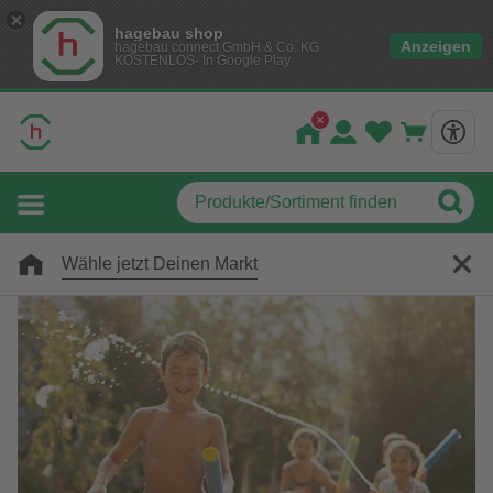
hagebau shop
Anzeigen
hagebau connect GmbH & Co. KG
KOSTENLOS- In Google Play
Wähle jetzt Deinen Markt