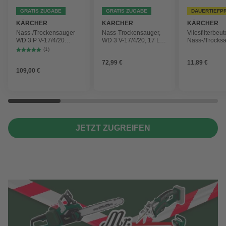
GRATIS ZUGABE
GRATIS ZUGABE
DAUERTIEFP
KÄRCHER
KÄRCHER
KÄRCHER
Nass-/Trockensauger
Nass-Trockensauger,
Vliesfilterbeut
WD 3 P V-17/4/20
WD 3 V-17/4/20, 17 L,
Nass-/Trocks
Workshop mit
1000 W
2 Plus, WD 3,
(1)
Gerätesteckdose, 17-
Battery und 
72,99 €
11,89 €
Liter-Kunststoffbehälter
4 Stück
109,00 €
JETZT ZUGREIFEN