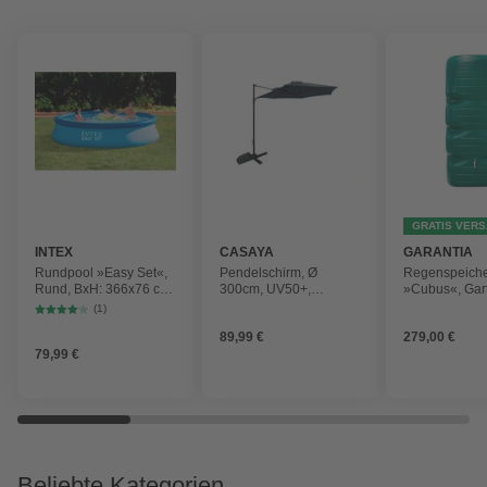
GRATIS VER
INTEX
CASAYA
GARANTIA
Rundpool »Easy Set«,
Pendelschirm, Ø
Regenspeich
Rund, BxH: 366x76 cm,
300cm, UV50+,
»Cubus«, Gar
blau
Alu/Stahl, anthrazit
Fassungsver
(1)
1000 l
89,99 €
279,00 €
79,99 €
Beliebte Kategorien