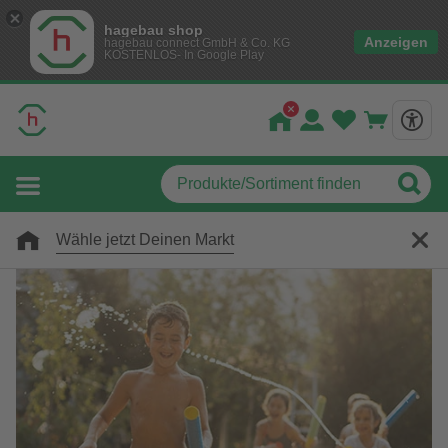
hagebau shop
Anzeigen
hagebau connect GmbH & Co. KG
KOSTENLOS- In Google Play
Wähle jetzt Deinen Markt