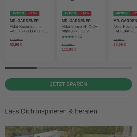
AKTION
- 42%
AKTION
- 20%
AKTION
- 
MR. GARDENER
MR. GARDENER
MR. GARDE
Akku-Rasentrimmer
Akku-Sense »P-X-C«,
Akku-Hecken
»AT 1824-3 Li PXC«,
ohne Akku, 36 V
»AH 1846-2 L
inkl. 2x Akku
ohne Akku
(1)
109,00 €
54,99 €
62,99 €
39,99 €
139,00 €
111,00 €
JETZT SPAREN
Lass Dich inspirieren & beraten