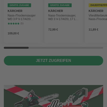
GRATIS ZUGABE
GRATIS ZUGABE
DAUERTIEFP
KÄRCHER
KÄRCHER
KÄRCHER
Nass-/Trockensauger
Nass-Trockensauger,
Vliesfilterbeut
WD 3 P V-17/4/20
WD 3 V-17/4/20, 17 L,
Nass-/Trocks
Workshop mit
1000 W
2 Plus, WD 3,
(1)
Gerätesteckdose, 17-
Battery und 
72,99 €
11,89 €
Liter-Kunststoffbehälter
4 Stück
109,00 €
JETZT ZUGREIFEN