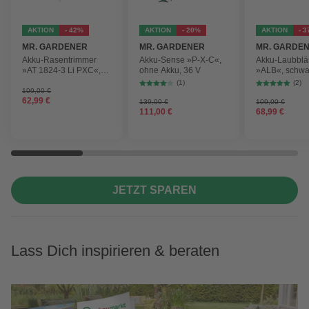
AKTION
- 42%
AKTION
- 20%
AKTION
- 
MR. GARDENER
MR. GARDENER
MR. GARDE
Akku-Rasentrimmer
Akku-Sense »P-X-C«,
Akku-Laubblä
»AT 1824-3 Li PXC«,
ohne Akku, 36 V
»ALB«, schwa
inkl. 2x Akku
max.
(1)
(2)
Blasgeschwind
109,00 €
62,99 €
210 km/h
139,00 €
109,00 €
111,00 €
68,99 €
JETZT SPAREN
Lass Dich inspirieren & beraten