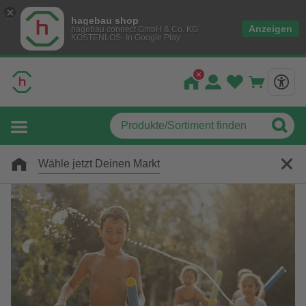
hagebau shop
Anzeigen
hagebau connect GmbH & Co. KG
KOSTENLOS- In Google Play
Wähle jetzt Deinen Markt