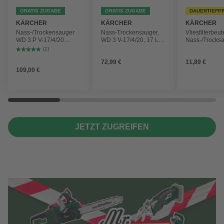
GRATIS ZUGABE
GRATIS ZUGABE
DAUERTIEFP
KÄRCHER
KÄRCHER
KÄRCHER
Nass-/Trockensauger
Nass-Trockensauger,
Vliesfilterbeut
WD 3 P V-17/4/20
WD 3 V-17/4/20, 17 L,
Nass-/Trocks
Workshop mit
1000 W
2 Plus, WD 3,
(1)
Gerätesteckdose, 17-
Battery und 
72,99 €
11,89 €
Liter-Kunststoffbehälter
4 Stück
109,00 €
JETZT ZUGREIFEN