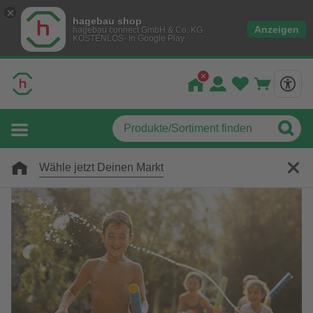
hagebau shop
Anzeigen
hagebau connect GmbH & Co. KG
KOSTENLOS- In Google Play
Wähle jetzt Deinen Markt