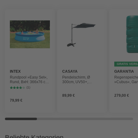
GRATIS VER
INTEX
CASAYA
GARANTIA
Rundpool »Easy Set«,
Pendelschirm, Ø
Regenspeich
Rund, BxH: 366x76 cm,
300cm, UV50+,
»Cubus«, Gar
blau
Alu/Stahl, anthrazit
Fassungsver
(1)
1000 l
89,99 €
279,00 €
79,99 €
Beliebte Kategorien