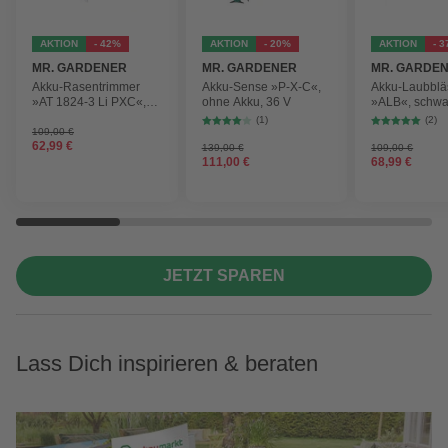
AKTION
- 42%
AKTION
- 20%
AKTION
- 
MR. GARDENER
MR. GARDENER
MR. GARDE
Akku-Rasentrimmer
Akku-Sense »P-X-C«,
Akku-Laubblä
»AT 1824-3 Li PXC«,
ohne Akku, 36 V
»ALB«, schwa
inkl. 2x Akku
max.
(1)
(2)
Blasgeschwind
109,00 €
62,99 €
210 km/h
139,00 €
109,00 €
111,00 €
68,99 €
JETZT SPAREN
Lass Dich inspirieren & beraten