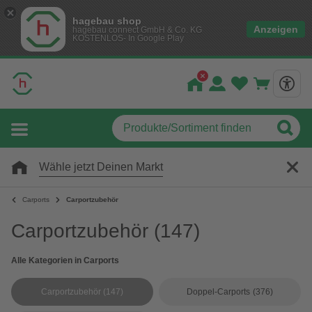
hagebau shop
Anzeigen
hagebau connect GmbH & Co. KG
KOSTENLOS- In Google Play
Wähle jetzt Deinen Markt
Carports
Carportzubehör
Carportzubehör
(147)
Alle Kategorien in Carports
Carportzubehör
(147)
Doppel-Carports
(376)