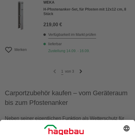
WEKA
H-Pfostenanker-Set, für Pfosten mit 12x12 cm, 8
Stück
219,00 €
Verfügbarkeit im Markt prüfen
lieferbar
Merken
Zustellung 14.09. - 16.09.
1
von
3
Carportzubehör kaufen – vom Geräteraum
bis zum Pfostenanker
Neben seiner eigentlichen Funktion als Wetterschutz für
Autos
machst Du Deinem Carport mit dem richtigen
Carportzubehör zu einem echten Multitalent.
Ein