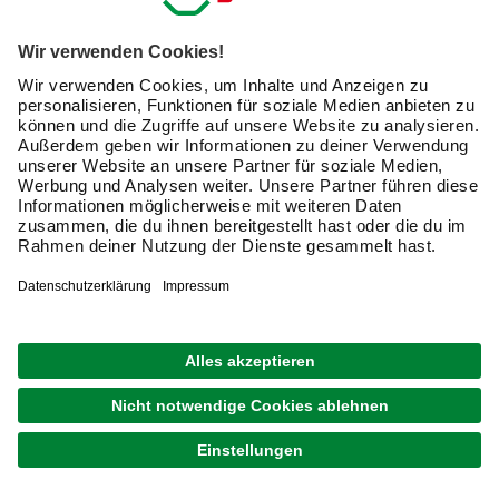
integrierter Geräteraum bietet beispielsweise Platz für
Fahrräder und Gartengeräte. Mit Seiten- oder Rückwänden
sorgst Du für noch besseren Schutz vor Wind und Regen.
Durch welches Carportzubehör die Funktionalität
gesteigert werden kann, erfährst Du in unserer
Kaufberatung.
Welche Vorteile hat ein Geräteraum am Carport?
Ein Carport schützt vor senkrecht fallendem Regen und
direkter Sonneneinstrahlung. Deine wertvollen
Gartengeräte
,
Fahrräder
oder
Gartenmöbel
sind unter
einem einfachen Carportdach aber nicht optimal
aufgehoben. So zieht ein ohne besonderen Schutz unter
dem Carport abgestelltes E-Bike oder der offen geparkte
Rasenmäher Langfinger oft magisch an.
Ein Geräteraum
mit abschließbarer Tür bietet schon deutlich mehr
Sicherheit.