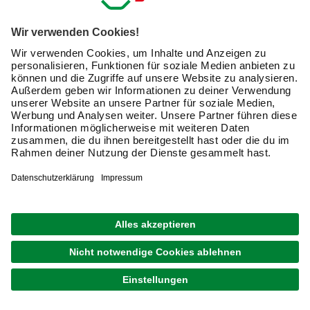
lieferbar
Merken
Zustellung 07.09. - 09.09.
SKANHOLZ
Carport »Fichtelberg«, BxT: 317 x 808 cm,
Firsthöhe: 303 cm, lasiert
Weitere
ab
5.099,00 €
Ausführungen
Verfügbarkeit im Markt prüfen
lieferbar
Merken
Zustellung 07.09. - 09.09.
1
von
10
Einzelcarports online kaufen: So findest Du
den perfekten Unterstand für Dein