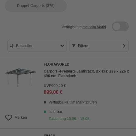
Doppel-Carports
(376)
Verfügbar in
meinem Markt
Bestseller
Filtern
Bestseller
FLORAWORLD
Preis aufsteigend
Carport »Freiburg«, anthrazit, BxHxT: 299 x 226 x
496 cm, Flachdach
Preis absteigend
UVP
999,00 €
Bewertung
899,00 €
Verfügbarkeit im Markt prüfen
lieferbar
Merken
Zustellung 15.08. - 18.08.