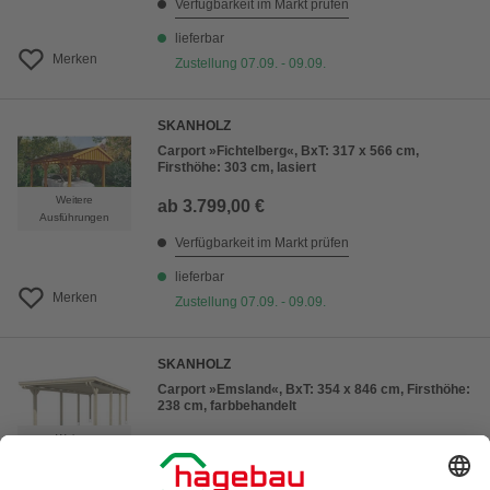
Verfügbarkeit im Markt prüfen
lieferbar
Merken
Zustellung 07.09. - 09.09.
SKANHOLZ
Carport »Fichtelberg«, BxT: 317 x 566 cm,
Firsthöhe: 303 cm, lasiert
Weitere
ab
3.799,00 €
Ausführungen
Verfügbarkeit im Markt prüfen
lieferbar
Merken
Zustellung 07.09. - 09.09.
SKANHOLZ
Carport »Emsland«, BxT: 354 x 846 cm, Firsthöhe:
238 cm, farbbehandelt
Weitere
ab
4.699,00 €
Ausführungen
Verfügbarkeit im Markt prüfen