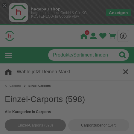
hagebau shop
Anzeigen
hagebau connect GmbH & Co. KG
KOSTENLOS- In Google Play
Wähle jetzt Deinen Markt
Carports
Einzel-Carports
Einzel-Carports
(598)
Alle Kategorien in Carports
Einzel-Carports
(598)
Carportzubehör
(147)