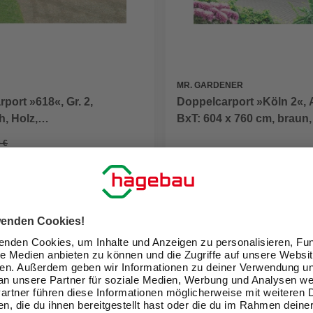
MR. GARDENER
port »618«, Gr. 2,
Doppelcarport »Köln 2«
, Holz,
BxT: 604 x 760 cm, braun,
uckimprägniert
Kiefer
 €
0 €
2.999,00 €
eit im Markt prüfen
Verfügbarkeit im Markt prüfen
lieferbar
 05.10. - 07.10.
Zustellung 15.08. - 18.08.
GARTENGESTALTUNG