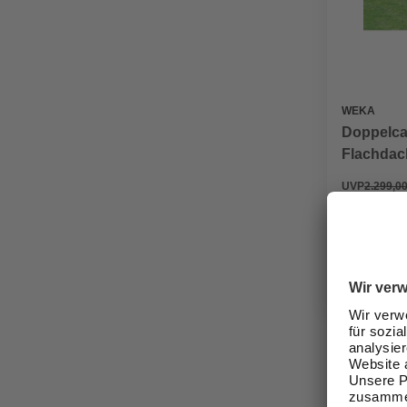
WEKA
Doppelcar
Flachdach
kesseldr
UVP
2.299,00
2.049,0
Verfügbark
lieferbar
Zustellung