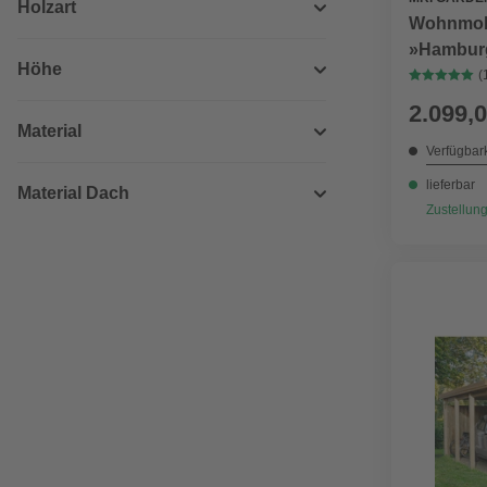
Holzart
Wohnmobi
»Hamburg
Höhe
504 cm, b
(
Kiefer
2.099,0
Material
Verfügbark
lieferbar
Material Dach
Zustellung