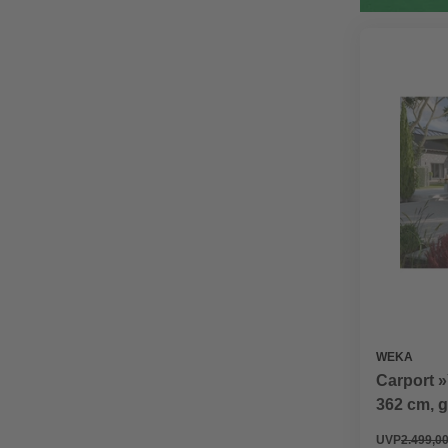
WEKA
Carport 
362 cm, 
UVP
2.499,00