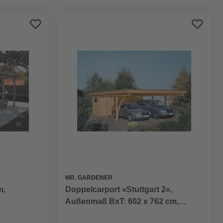
MR. GARDENER
m,
Doppelcarport »Stuttgart 2«,
Außenmaß BxT: 602 x 762 cm,
braun, Holzart: Douglasie