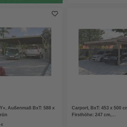
»Y«, Außenmaß BxT: 588 x
Carport, BxT: 453 x 500 c
grün
Firsthöhe: 247 cm,
kesseldruckimprägniert
 €