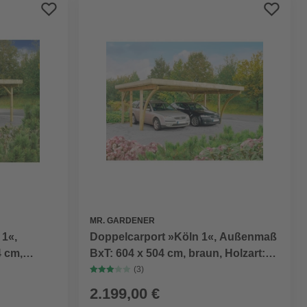
Preis aufsteigend
Preis absteigend
Bewertung
MR. GARDENER
1«,
Doppelcarport »Köln 1«, Außenmaß
 cm,
BxT: 604 x 504 cm, braun, Holzart:
Kiefer
(3)
2.199,00 €