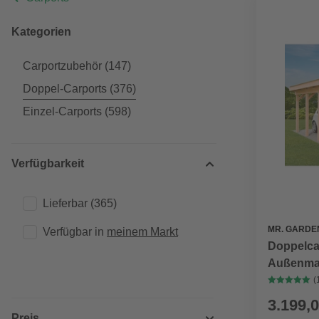
Kategorien
Carportzubehör
(147)
Doppel-Carports
(376)
Einzel-Carports
(598)
Verfügbarkeit
Lieferbar
(365)
MR. GARDE
Verfügbar in 
meinem Markt
Doppelcar
Außenmaß
braun, Ho
(
3.199,0
Preis