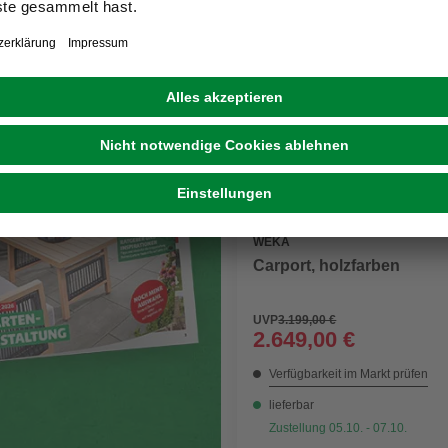
Neuer Katalog: Digital und
voller Inspiration
WEKA
Carport, holzfarben
UVP
3.199,00 €
2.649,00 €
Verfügbarkeit im Markt prüfen
lieferbar
Zustellung 05.10. - 07.10.