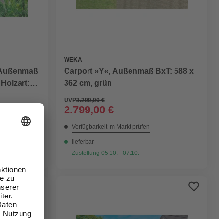
WEKA
, Außenmaß
Carport »Y«, Außenmaß BxT: 588 x
 Holzart:
362 cm, grün
UVP
3.299,00 €
2.799,00 €
Verfügbarkeit im Markt prüfen
lieferbar
Zustellung 05.10. - 07.10.