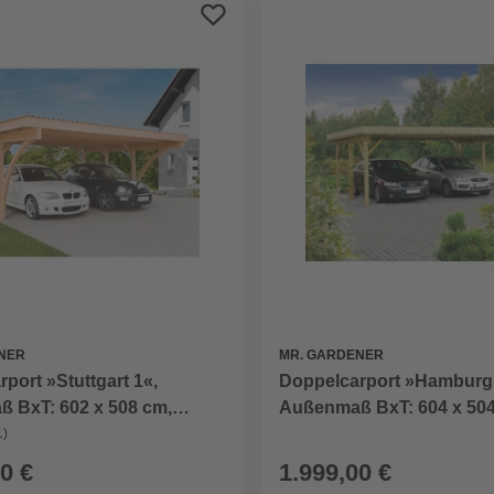
NER
MR. GARDENER
port »Stuttgart 1«,
Doppelcarport »Hamburg 
 BxT: 602 x 508 cm,
Außenmaß BxT: 604 x 504
lzart: Douglasie
braun, Holzart: Kiefer
1)
0 €
1.999,00 €