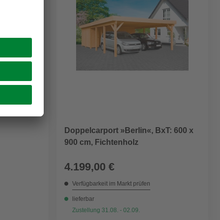
Doppelcarport »Berlin«, BxT: 600 x
900 cm, Fichtenholz
4.199,00 €
Verfügbarkeit im Markt prüfen
lieferbar
Zustellung 31.08. - 02.09.