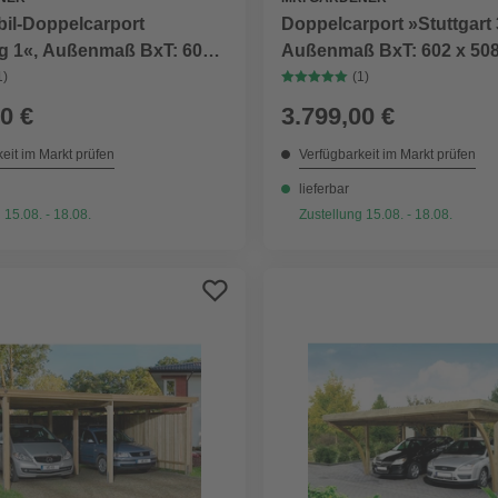
Doppelcarport »Stuttgart 
l-Doppelcarport
Außenmaß BxT: 602 x 508
 1«, Außenmaß BxT: 604 x
braun, Holzart: Douglasie
raun, Dach: Alu, Holzart:
(1)
1)
0 €
3.799,00 €
eit im Markt prüfen
Verfügbarkeit im Markt prüfen
lieferbar
 15.08. - 18.08.
Zustellung 15.08. - 18.08.